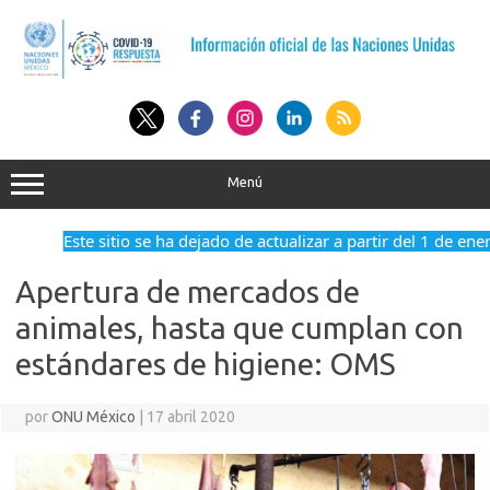
Saltar
al
contenido
Menú
Este sitio se ha dejado de actualizar a partir del 1 de ene
Apertura de mercados de
animales, hasta que cumplan con
estándares de higiene: OMS
por
ONU México
|
17 abril 2020