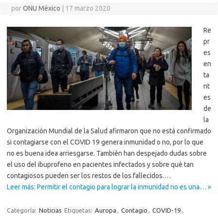
por
ONU México
|
17 marzo 2020
Re
pr
es
en
ta
nt
es
de
la
Organización Mundial de la Salud afirmaron que no está confirmado
si contagiarse con el COVID 19 genera inmunidad o no, por lo que
no es buena idea arriesgarse. También han despejado dudas sobre
el uso del ibuprofeno en pacientes infectados y sobre qué tan
contagiosos pueden ser los restos de los fallecidos.…
Leer más: Permitir el contagio para lograr la inmunidad no es una… »
Categoría:
Noticias
Etiquetas:
Auropa
,
Contagio
,
COVID-19
,