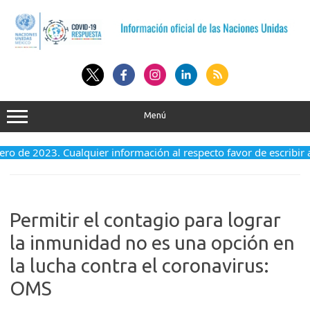
Saltar
al
contenido
Menú
enero de 2023. Cualquier información al respecto favor de escribir
Permitir el contagio para lograr
la inmunidad no es una opción en
la lucha contra el coronavirus:
OMS