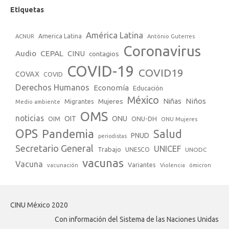
Etiquetas
América Latina
America Latina
ACNUR
António Guterres
Coronavirus
Audio
CEPAL
CINU
contagios
COVID-19
COVID19
COVAX
COVID
Derechos Humanos
Economía
Educación
México
Niños
Mujeres
Niñas
Migrantes
Medio ambiente
OMS
noticias
OIT
ONU
ONU-DH
OIM
ONU Mujeres
OPS
Pandemia
Salud
PNUD
periodistas
Secretario General
UNICEF
Trabajo
UNESCO
UNODC
vacunas
Vacuna
Variantes
vacunación
Violencia
ómicron
CINU México 2020
Con información del Sistema de las Naciones Unidas