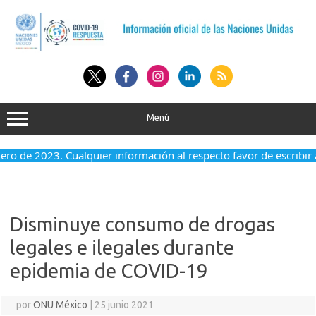
Saltar
al
contenido
Menú
enero de 2023. Cualquier información al respecto favor de escribir
Disminuye consumo de drogas
legales e ilegales durante
epidemia de COVID-19
por
ONU México
|
25 junio 2021