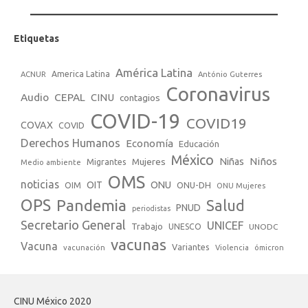
Etiquetas
América Latina
America Latina
ACNUR
António Guterres
Coronavirus
Audio
CEPAL
CINU
contagios
COVID-19
COVID19
COVAX
COVID
Derechos Humanos
Economía
Educación
México
Niños
Mujeres
Niñas
Migrantes
Medio ambiente
OMS
noticias
OIT
ONU
ONU-DH
OIM
ONU Mujeres
OPS
Pandemia
Salud
PNUD
periodistas
Secretario General
UNICEF
Trabajo
UNESCO
UNODC
vacunas
Vacuna
Variantes
vacunación
Violencia
ómicron
CINU México 2020