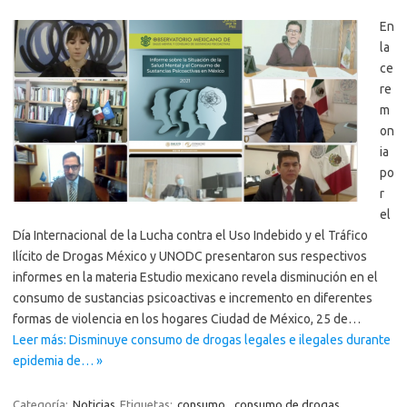
En
la
ce
re
m
on
ia
po
r
el
Día Internacional de la Lucha contra el Uso Indebido y el Tráfico
Ilícito de Drogas México y UNODC presentaron sus respectivos
informes en la materia Estudio mexicano revela disminución en el
consumo de sustancias psicoactivas e incremento en diferentes
formas de violencia en los hogares Ciudad de México, 25 de…
Leer más: Disminuye consumo de drogas legales e ilegales durante
epidemia de… »
Categoría:
Noticias
Etiquetas:
consumo
,
consumo de drogas
,