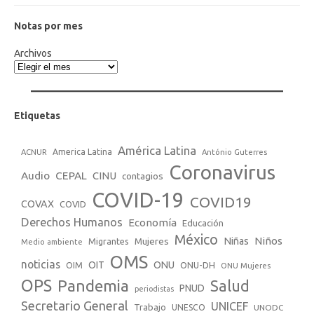
Notas por mes
Archivos
Etiquetas
América Latina
America Latina
ACNUR
António Guterres
Coronavirus
Audio
CEPAL
CINU
contagios
COVID-19
COVID19
COVAX
COVID
Derechos Humanos
Economía
Educación
México
Niños
Mujeres
Niñas
Migrantes
Medio ambiente
OMS
noticias
OIT
ONU
ONU-DH
OIM
ONU Mujeres
OPS
Pandemia
Salud
PNUD
periodistas
Secretario General
UNICEF
Trabajo
UNESCO
UNODC