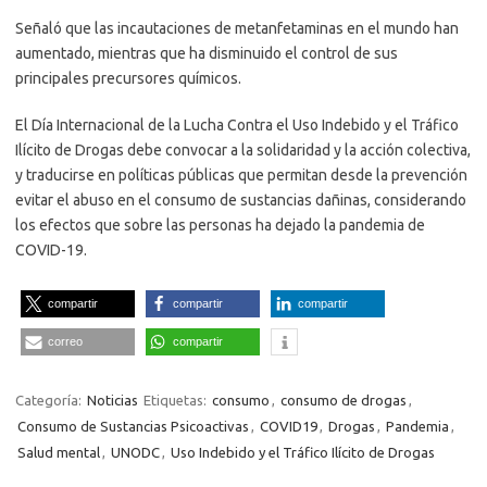
Señaló que las incautaciones de metanfetaminas en el mundo han
aumentado, mientras que ha disminuido el control de sus
principales precursores químicos.
El Día Internacional de la Lucha Contra el Uso Indebido y el Tráfico
Ilícito de Drogas debe convocar a la solidaridad y la acción colectiva,
y traducirse en políticas públicas que permitan desde la prevención
evitar el abuso en el consumo de sustancias dañinas, considerando
los efectos que sobre las personas ha dejado la pandemia de
COVID-19.
compartir
compartir
compartir
correo
compartir
Categoría:
Noticias
Etiquetas:
consumo
,
consumo de drogas
,
Consumo de Sustancias Psicoactivas
,
COVID19
,
Drogas
,
Pandemia
,
Salud mental
,
UNODC
,
Uso Indebido y el Tráfico Ilícito de Drogas