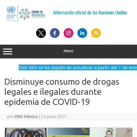
Saltar
al
contenido
Menú
Este sitio se ha dejado de actualizar a partir del 1 de ene
Disminuye consumo de drogas
legales e ilegales durante
epidemia de COVID-19
por
ONU México
|
25 junio 2021