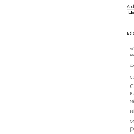
Arc
Eti
A
An
co
C
C
E
Mi
N
O
P