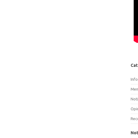
Cat
Inf
Men
Noti
Opi
Rec
Not