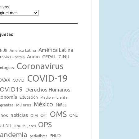
hivos
quetas
América Latina
America Latina
CNUR
Audio
CEPAL
CINU
tónio Guterres
Coronavirus
ntagios
COVID-19
OVAX
COVID
OVID19
Derechos Humanos
conomía
Educación
Medio ambiente
México
Mujeres
Niñas
grantes
OMS
noticias
iños
OIT
ONU
OIM
OPS
NU-DH
ONU Mujeres
andemia
PNUD
periodistas