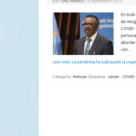
por
ONU México
|
4 septiembre 2020
En todo
de riesg
COVID-19
persona
abordar 
con…
Leer más: La pandemia ha subrayado la urge
Categoría:
Noticias
Etiquetas:
cancer
,
COVID-