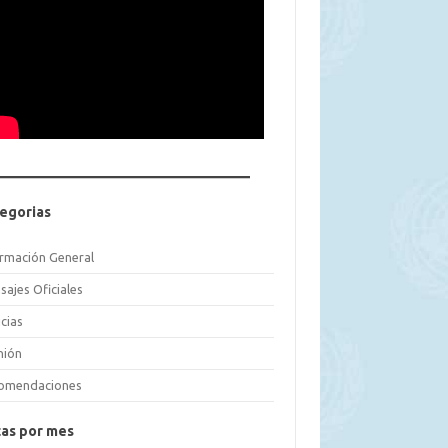
egorias
ormación General
sajes Oficiales
cias
nión
omendaciones
as por mes