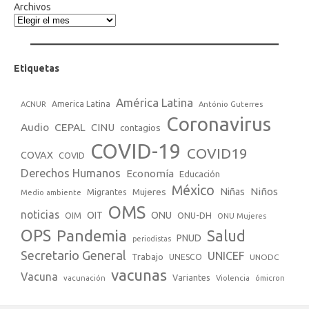
Archivos
Etiquetas
América Latina
America Latina
ACNUR
António Guterres
Coronavirus
Audio
CEPAL
CINU
contagios
COVID-19
COVID19
COVAX
COVID
Derechos Humanos
Economía
Educación
México
Niños
Mujeres
Niñas
Migrantes
Medio ambiente
OMS
noticias
OIT
ONU
ONU-DH
OIM
ONU Mujeres
OPS
Pandemia
Salud
PNUD
periodistas
Secretario General
UNICEF
Trabajo
UNESCO
UNODC
vacunas
Vacuna
Variantes
vacunación
Violencia
ómicron