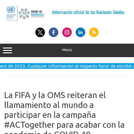
Saltar
al
contenido
Menú
enero de 2023. Cualquier información al respecto favor de escribir
La FIFA y la OMS reiteran el
llamamiento al mundo a
participar en la campaña
#ACTogether para acabar con la