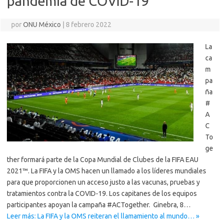
pandemia de COVID-19
por
ONU México
|
8 febrero 2022
La
ca
m
pa
ña
#
A
C
To
ge
ther formará parte de la Copa Mundial de Clubes de la FIFA EAU
2021™. La FIFA y la OMS hacen un llamado a los líderes mundiales
para que proporcionen un acceso justo a las vacunas, pruebas y
tratamientos contra la COVID-19. Los capitanes de los equipos
participantes apoyan la campaña #ACTogether. Ginebra, 8…
Leer más: La FIFA y la OMS reiteran el llamamiento al mundo… »