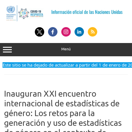
Saltar
al
contenido
Menú
Este sitio se ha dejado de actualizar a partir del 1 de enero de 2
Inauguran XXI encuentro
internacional de estadísticas de
género: Los retos para la
generación y uso de estadísticas