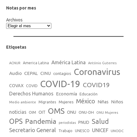
Notas por mes
Archivos
Etiquetas
América Latina
America Latina
ACNUR
António Guterres
Coronavirus
Audio
CEPAL
CINU
contagios
COVID-19
COVID19
COVAX
COVID
Derechos Humanos
Economía
Educación
México
Niños
Mujeres
Niñas
Migrantes
Medio ambiente
OMS
noticias
OIT
ONU
ONU-DH
OIM
ONU Mujeres
OPS
Pandemia
Salud
PNUD
periodistas
Secretario General
UNICEF
Trabajo
UNESCO
UNODC