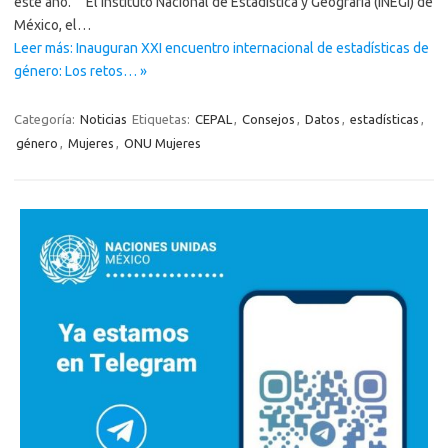
este año. El Instituto Nacional de Estadística y Geografía (INEGI) de
México, el…
Leer más: Inauguran XXI encuentro internacional de estadísticas de
género: Los retos… »
Categoría:
Noticias
Etiquetas:
CEPAL
,
Consejos
,
Datos
,
estadísticas
,
género
,
Mujeres
,
ONU Mujeres