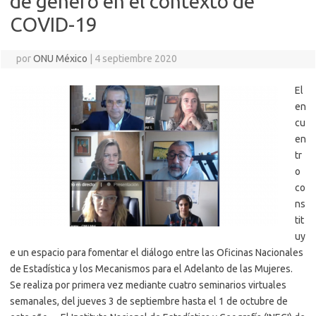
de género en el contexto de
COVID-19
por
ONU México
|
4 septiembre 2020
El
en
cu
en
tr
o
co
ns
tit
uy
e un espacio para fomentar el diálogo entre las Oficinas Nacionales
de Estadística y los Mecanismos para el Adelanto de las Mujeres.
Se realiza por primera vez mediante cuatro seminarios virtuales
semanales, del jueves 3 de septiembre hasta el 1 de octubre de