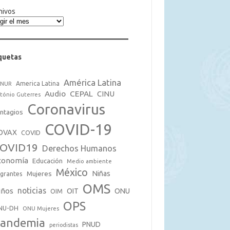
hivos
quetas
América Latina
America Latina
CNUR
Audio
CEPAL
CINU
tónio Guterres
Coronavirus
ntagios
COVID-19
OVAX
COVID
OVID19
Derechos Humanos
conomía
Educación
Medio ambiente
México
Mujeres
Niñas
grantes
OMS
noticias
iños
OIT
ONU
OIM
OPS
NU-DH
ONU Mujeres
andemia
PNUD
periodistas