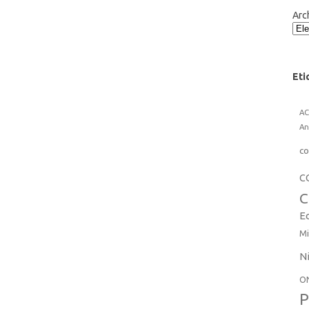
Arc
Eti
A
An
co
C
C
E
Mi
N
O
P