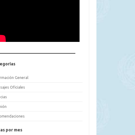
egorias
ormación General
sajes Oficiales
cias
nión
omendaciones
as por mes