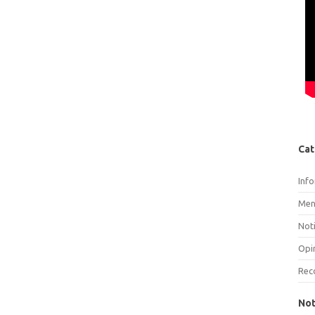
Cat
Inf
Men
Noti
Opi
Rec
Not