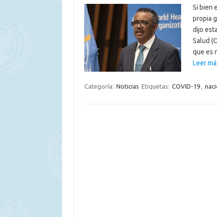
Si bien 
propia g
dijo est
Salud (
que es 
Leer má
Categoría:
Noticias
Etiquetas:
COVID-19
,
naci