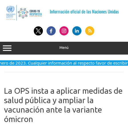
Saltar
al
contenido
Menú
enero de 2023. Cualquier información al respecto favor de escribir
La OPS insta a aplicar medidas de
salud pública y ampliar la
vacunación ante la variante
ómicron