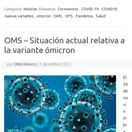
Categoría:
Noticias
Etiquetas:
Coronavirus
,
COVID-19
,
COVID19
,
nuevas variantes
,
omicron
,
OMS
,
OPS
,
Pandemia
,
Salud
OMS – Situación actual relativa a
la variante ómicron
por
ONU México
|
1 diciembre 2021
El
26
de
no
vi
e
m
br
e