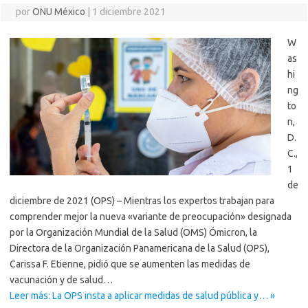
por
ONU México
|
1 diciembre 2021
W
as
hi
ng
to
n,
D.
C.,
1
de
diciembre de 2021 (OPS) – Mientras los expertos trabajan para
comprender mejor la nueva «variante de preocupación» designada
por la Organización Mundial de la Salud (OMS) Ómicron, la
Directora de la Organización Panamericana de la Salud (OPS),
Carissa F. Etienne, pidió que se aumenten las medidas de
vacunación y de salud…
Leer más: La OPS insta a aplicar medidas de salud pública y… »