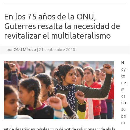
En los 75 años de la ONU,
Guterres resalta la necesidad de
revitalizar el multilateralismo
por
ONU México
|
21 septiembre 2020
H
oy
te
ne
m
os
un
su
pe
rá
vit de desafíos mundiales y un déficit de soluciones y de ahí la