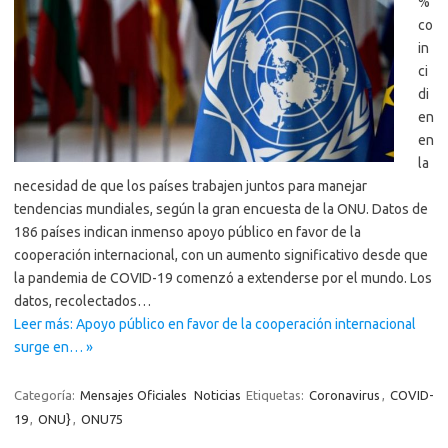
%
co
in
ci
di
en
en
la
necesidad de que los países trabajen juntos para manejar
tendencias mundiales, según la gran encuesta de la ONU. Datos de
186 países indican inmenso apoyo público en favor de la
cooperación internacional, con un aumento significativo desde que
la pandemia de COVID-19 comenzó a extenderse por el mundo. Los
datos, recolectados…
Leer más: Apoyo público en favor de la cooperación internacional
surge en… »
Categoría:
Mensajes Oficiales
Noticias
Etiquetas:
Coronavirus
,
COVID-
19
,
ONU}
,
ONU75