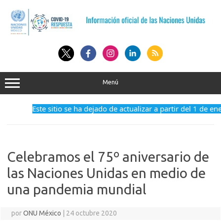
Saltar
al
contenido
Menú
Este sitio se ha dejado de actualizar a partir del 1 de en
Celebramos el 75º aniversario de
las Naciones Unidas en medio de
una pandemia mundial
por
ONU México
|
24 octubre 2020