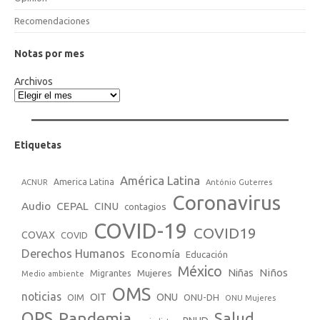
Recomendaciones
Notas por mes
Archivos
Etiquetas
América Latina
America Latina
ACNUR
António Guterres
Coronavirus
Audio
CEPAL
CINU
contagios
COVID-19
COVID19
COVAX
COVID
Derechos Humanos
Economía
Educación
México
Niños
Mujeres
Niñas
Migrantes
Medio ambiente
OMS
noticias
OIT
ONU
ONU-DH
OIM
ONU Mujeres
OPS
Pandemia
Salud