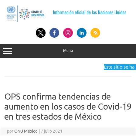
Saltar
al
contenido
Menú
Este sitio se ha de
OPS confirma tendencias de
aumento en los casos de Covid-19
en tres estados de México
por
ONU México
|
7 julio 2021