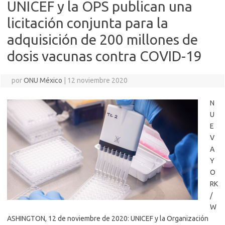
UNICEF y la OPS publican una
licitación conjunta para la
adquisición de 200 millones de
dosis vacunas contra COVID-19
por
ONU México
|
12 noviembre 2020
N
U
E
V
A
Y
O
RK
/
W
ASHINGTON, 12 de noviembre de 2020: UNICEF y la Organización