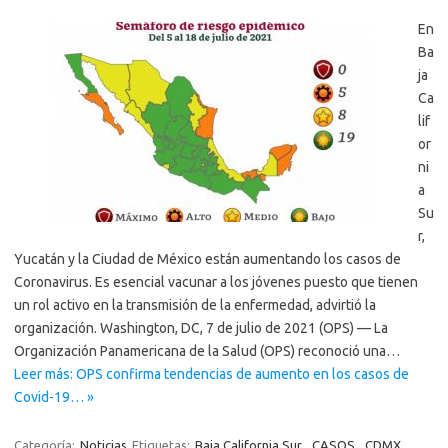
En
Ba
ja
Ca
lif
or
ni
a
Su
r,
Yucatán y la Ciudad de México están aumentando los casos de
Coronavirus. Es esencial vacunar a los jóvenes puesto que tienen
un rol activo en la transmisión de la enfermedad, advirtió la
organización. Washington, DC, 7 de julio de 2021 (OPS) — La
Organización Panamericana de la Salud (OPS) reconoció una…
Leer más: OPS confirma tendencias de aumento en los casos de
Covid-19… »
Categoría:
Noticias
Etiquetas:
Baja California Sur
,
CASOS
,
CDMX
,