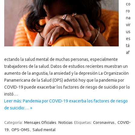
co
ro
na
vir
us
es
tá
af
ectando la salud mental de muchas personas, especialmente
trabajadores de la salud. Datos de estudios recientes muestran un
aumento de la angustia, la ansiedad y la depresión La Organización
Panamericana de la Salud (OPS) advirtió hoy que la pandemia por
COVID-19 puede exacerbar los factores de riesgo de suicidio por lo
instó…
Leer más: Pandemia por COVID-19 exacerba los factores de riesgo
de suicidio:… »
Categoría:
Mensajes Oficiales
Noticias
Etiquetas:
Coronavirus
,
COVID-
19
,
OPS-OMS
,
Salud mental