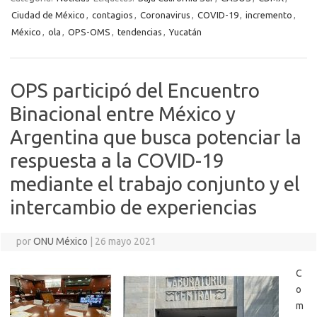
Ciudad de México
,
contagios
,
Coronavirus
,
COVID-19
,
incremento
,
México
,
ola
,
OPS-OMS
,
tendencias
,
Yucatán
OPS participó del Encuentro
Binacional entre México y
Argentina que busca potenciar la
respuesta a la COVID-19
mediante el trabajo conjunto y el
intercambio de experiencias
por
ONU México
|
26 mayo 2021
C
o
m