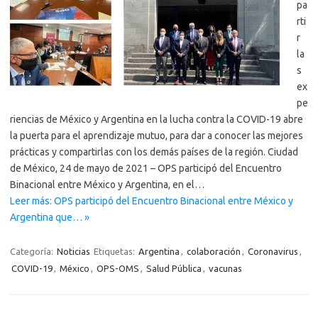
pa
rti
r
la
s
ex
pe
riencias de México y Argentina en la lucha contra la COVID-19 abre
la puerta para el aprendizaje mutuo, para dar a conocer las mejores
prácticas y compartirlas con los demás países de la región. Ciudad
de México, 24 de mayo de 2021 – OPS participó del Encuentro
Binacional entre México y Argentina, en el…
Leer más: OPS participó del Encuentro Binacional entre México y
Argentina que… »
Categoría:
Noticias
Etiquetas:
Argentina
,
colaboración
,
Coronavirus
,
COVID-19
,
México
,
OPS-OMS
,
Salud Pública
,
vacunas