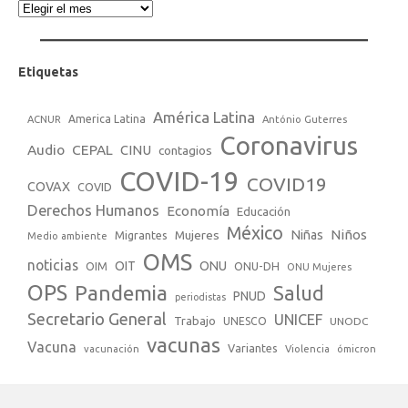
Etiquetas
América Latina
America Latina
ACNUR
António Guterres
Coronavirus
Audio
CEPAL
CINU
contagios
COVID-19
COVID19
COVAX
COVID
Derechos Humanos
Economía
Educación
México
Niños
Mujeres
Niñas
Migrantes
Medio ambiente
OMS
noticias
OIT
ONU
ONU-DH
OIM
ONU Mujeres
OPS
Pandemia
Salud
PNUD
periodistas
Secretario General
UNICEF
Trabajo
UNESCO
UNODC
vacunas
Vacuna
Variantes
vacunación
Violencia
ómicron