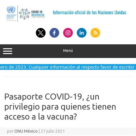
Saltar
al
contenido
Menú
enero de 2023. Cualquier información al respecto favor de escribir
Pasaporte COVID-19, ¿un
privilegio para quienes tienen
acceso a la vacuna?
por
ONU México
|
27 julio 2021