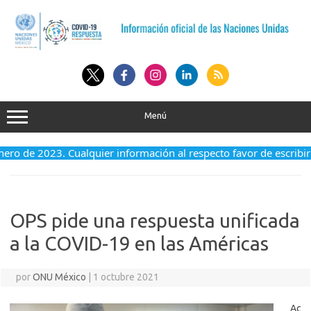
Saltar
al
contenido
Menú
enero de 2023. Cualquier información al respecto favor de escribi
OPS pide una respuesta unificada
a la COVID-19 en las Américas
por
ONU México
|
1 octubre 2021
Ac