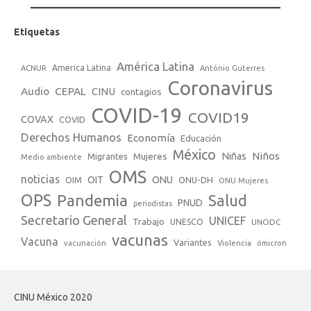
Etiquetas
América Latina
America Latina
ACNUR
António Guterres
Coronavirus
Audio
CEPAL
CINU
contagios
COVID-19
COVID19
COVAX
COVID
Derechos Humanos
Economía
Educación
México
Niños
Mujeres
Niñas
Migrantes
Medio ambiente
OMS
noticias
OIT
ONU
ONU-DH
OIM
ONU Mujeres
OPS
Pandemia
Salud
PNUD
periodistas
Secretario General
UNICEF
Trabajo
UNESCO
UNODC
vacunas
Vacuna
Variantes
vacunación
Violencia
ómicron
CINU México 2020