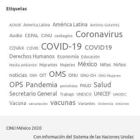
Etiquetas
América Latina
America Latina
ACNUR
António Guterres
Coronavirus
Audio
CEPAL
CINU
contagios
COVID-19
COVID19
COVAX
COVID
Derechos Humanos
Economía
Educación
México
Niños
Mujeres
Niñas
Migrantes
Medio ambiente
OMS
noticias
OIT
ONU
ONU-DH
OIM
ONU Mujeres
OPS
Pandemia
Salud
PNUD
periodistas
Secretario General
UNICEF
Trabajo
UNESCO
UNODC
vacunas
Vacuna
Variantes
vacunación
Violencia
ómicron
CINU México 2020
Con información del Sistema de las Naciones Unidas