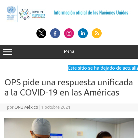
Saltar
al
contenido
Menú
Este sitio se ha dejado de actualiza
OPS pide una respuesta unificada
a la COVID-19 en las Américas
por
ONU México
|
1 octubre 2021