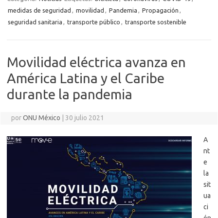
medidas de seguridad
,
movilidad
,
Pandemia
,
Propagación
,
seguridad sanitaria
,
transporte público
,
transporte sostenible
Movilidad eléctrica avanza en
América Latina y el Caribe
durante la pandemia
por
ONU México
|
30 julio 2021
A
nt
e
la
sit
ua
ci
ón