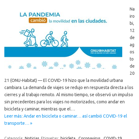
Na
iro
bi,
12
de
ag
os
to
de
20
21 (ONU-Habitat) — El COVID-19 hizo que la movilidad urbana
cambiara. La demanda de viajes se redujo en respuesta directa a los
cierres y al trabajo remoto. Al mismo tiempo, se observó un impulso
sin precedentes para los viajes no motorizados, como andar en
bicicleta y caminar, mientras que el…
Leer más: Andar en bicicleta o caminar… así cambió COVID-19 el
transporte… »
Categoría:
Noticias
Etiquetas:
bicicleta
,
Coronavirus
,
COVID-19
,