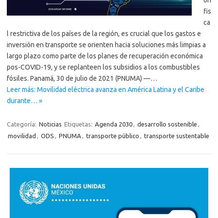
fis
ca
l restrictiva de los países de la región, es crucial que los gastos e
inversión en transporte se orienten hacia soluciones más limpias a
largo plazo como parte de los planes de recuperación económica
pos-COVID-19, y se replanteen los subsidios a los combustibles
fósiles. Panamá, 30 de julio de 2021 (PNUMA) —…
Leer más: Movilidad eléctrica avanza en América Latina y el Caribe
durante… »
Categoría:
Noticias
Etiquetas:
Agenda 2030
,
desarrollo sostenible
,
movilidad
,
ODS
,
PNUMA
,
transporte público
,
transporte sustentable