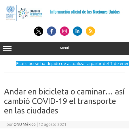
Saltar
al
contenido
Menú
Este sitio se ha dejado de actualizar a partir del 1 de ene
Andar en bicicleta o caminar… así
cambió COVID-19 el transporte
en las ciudades
por
ONU México
|
12 agosto 2021