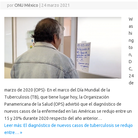
por
ONU México
|
24 marzo 2021
W
as
hi
ng
to
n,
D
C,
24
de
marzo de 2020 (OPS)- En el marco del Día Mundial de la
Tuberculosis (TB), que tiene lugar hoy, la Organización
Panamericana de la Salud (OPS) advirtió que el diagnóstico de
nuevos casos de la enfermedad en las Américas se redujo entre un
15 y 20% durante 2020 respecto del año anterior…
Leer más: El diagnóstico de nuevos casos de tuberculosis se redujo
entre… »