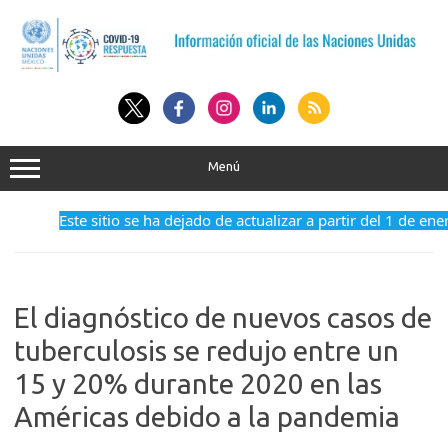
Saltar
al
contenido
Menú
Este sitio se ha dejado de actualizar a partir del 1 de ene
El diagnóstico de nuevos casos de
tuberculosis se redujo entre un
15 y 20% durante 2020 en las
Américas debido a la pandemia