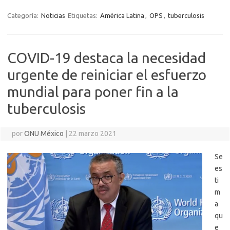
Categoría:
Noticias
Etiquetas:
América Latina
,
OPS
,
tuberculosis
COVID-19 destaca la necesidad
urgente de reiniciar el esfuerzo
mundial para poner fin a la
tuberculosis
por
ONU México
|
22 marzo 2021
Se
es
ti
m
a
qu
e