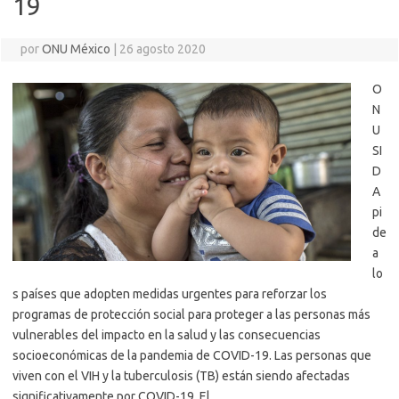
19
por
ONU México
|
26 agosto 2020
O
N
U
SI
D
A
pi
de
a
lo
s países que adopten medidas urgentes para reforzar los
programas de protección social para proteger a las personas más
vulnerables del impacto en la salud y las consecuencias
socioeconómicas de la pandemia de COVID-19. Las personas que
viven con el VIH y la tuberculosis (TB) están siendo afectadas
significativamente por COVID-19. El…