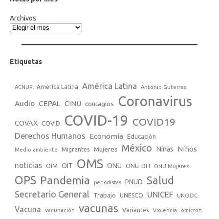
Archivos
Etiquetas
América Latina
America Latina
ACNUR
António Guterres
Coronavirus
Audio
CEPAL
CINU
contagios
COVID-19
COVID19
COVAX
COVID
Derechos Humanos
Economía
Educación
México
Niños
Mujeres
Niñas
Migrantes
Medio ambiente
OMS
noticias
OIT
ONU
ONU-DH
OIM
ONU Mujeres
OPS
Pandemia
Salud
PNUD
periodistas
Secretario General
UNICEF
Trabajo
UNESCO
UNODC
vacunas
Vacuna
Variantes
vacunación
Violencia
ómicron