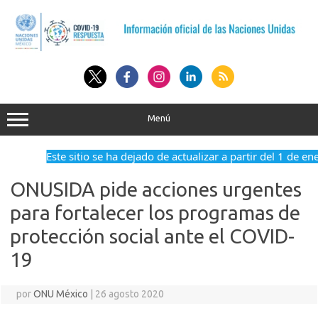
Saltar
al
contenido
Menú
Este sitio se ha dejado de actualizar a partir del 1 de en
ONUSIDA pide acciones urgentes
para fortalecer los programas de
protección social ante el COVID-
19
por
ONU México
|
26 agosto 2020