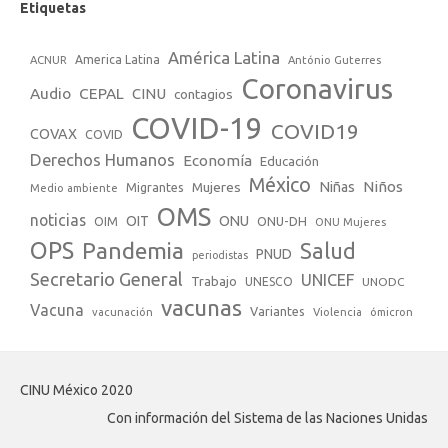
Etiquetas
América Latina
America Latina
ACNUR
António Guterres
Coronavirus
Audio
CEPAL
CINU
contagios
COVID-19
COVID19
COVAX
COVID
Derechos Humanos
Economía
Educación
México
Niños
Mujeres
Niñas
Migrantes
Medio ambiente
OMS
noticias
OIT
ONU
ONU-DH
OIM
ONU Mujeres
OPS
Pandemia
Salud
PNUD
periodistas
Secretario General
UNICEF
Trabajo
UNESCO
UNODC
vacunas
Vacuna
Variantes
vacunación
Violencia
ómicron
CINU México 2020
Con información del Sistema de las Naciones Unidas