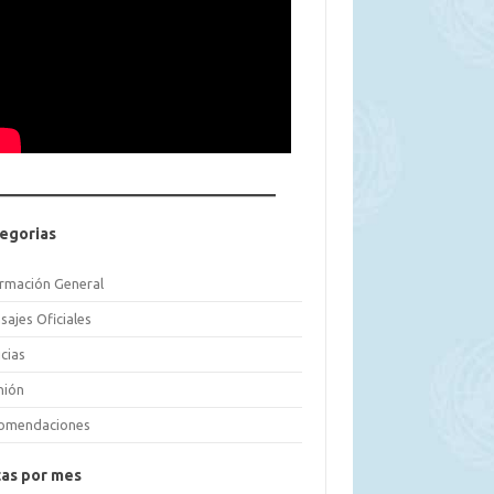
egorias
ormación General
sajes Oficiales
cias
nión
omendaciones
as por mes