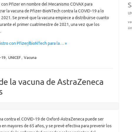
S
 con Pfizer en nombre del Mecanismo COVAX para
trar la vacuna de Pfizer-BioNTech contra la COVID-19 a lo
U
 2021. Se prevé que la vacuna empiece a distribuirse cuanto
va
urante el primer cuatrimestre de 2021, una vez que los
óm
…
istro con Pfizer/BioNTech para la… »
-19
,
UNICEF
,
Vacuna
e la vacuna de AstraZeneca
s
na contra el COVID-19 de Oxford-AstraZeneca puede ser
a en mayores de 65 años, y se prevé efectiva para prevenir los