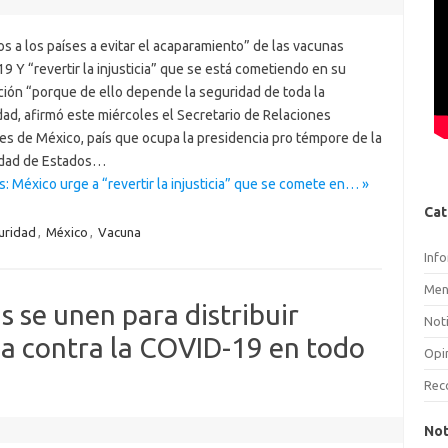
s a los países a evitar el acaparamiento” de las vacunas
 Y “revertir la injusticia” que se está cometiendo en su
ción “porque de ello depende la seguridad de toda la
ad, afirmó este miércoles el Secretario de Relaciones
es de México, país que ocupa la presidencia pro témpore de la
dad de Estados…
: México urge a “revertir la injusticia” que se comete en… »
Cat
uridad
,
México
,
Vacuna
Inf
Men
 se unen para distribuir
Noti
a contra la COVID-19 en todo
Opi
Rec
Not