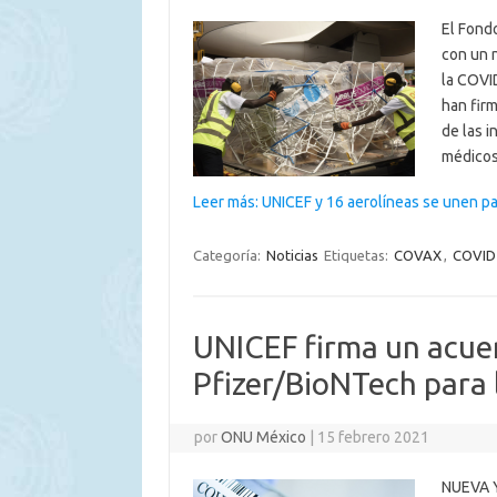
El Fondo
con un n
la COVID
han fir
de las 
médico
Leer más: UNICEF y 16 aerolíneas se unen pa
Categoría:
Noticias
Etiquetas:
COVAX
,
COVID
UNICEF firma un acue
Pfizer/BioNTech para 
por
ONU México
|
15 febrero 2021
NUEVA Y