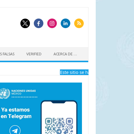
S FALSAS
VERIFIED
ACERCA DE …
Este sitio se ha dejado de actualizar a pa