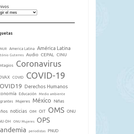
hivos
quetas
América Latina
America Latina
CNUR
Audio
CEPAL
CINU
tónio Guterres
Coronavirus
ntagios
COVID-19
OVAX
COVID
OVID19
Derechos Humanos
conomía
Educación
Medio ambiente
México
Mujeres
Niñas
grantes
OMS
noticias
iños
OIT
ONU
OIM
OPS
NU-DH
ONU Mujeres
andemia
PNUD
periodistas