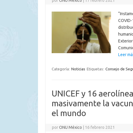
por
ONU México
|
17 febrero 2021
“Instamo
COVID-19
distribu
humanid
Exterior
Comuni
Leer más
Categoría:
Noticias
Etiquetas:
Consejo de Seg
UNICEF y 16 aerolíneas
masivamente la vacun
el mundo
por
ONU México
|
16 febrero 2021