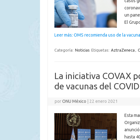
casos g
coronavi
un pane
El Grup
Leer más: OMS recomienda uso de la vacun
Categoría:
Noticias
Etiquetas:
AztraZeneca
,
C
La iniciativa COVAX p
de vacunas del COVID
por
ONU México
|
22 enero 2021
Esta ma
Organiz
anunció
hasta 4