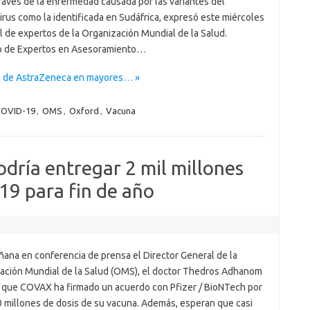
raves de la enfermedad causada por las variantes del
rus como la identificada en Sudáfrica, expresó este miércoles
l de expertos de la Organización Mundial de la Salud.
o de Expertos en Asesoramiento…
a de AstraZeneca en mayores… »
OVID-19
,
OMS
,
Oxford
,
Vacuna
odría entregar 2 mil millones
19 para fin de año
ñana en conferencia de prensa el Director General de la
ación Mundial de la Salud (OMS), el doctor Thedros Adhanom
 que COVAX ha firmado un acuerdo con Pfizer / BioNTech por
0 millones de dosis de su vacuna. Además, esperan que casi