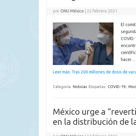
por
ONU México
|
22 febrero 2021
El comit
segurid
COVID-1
encontr
científi
hacer…
Leer más: Tras 200 millones de dosis de va
Categoría:
Noticias
Etiquetas:
COVID-19
,
Mod
México urge a “reverti
en la distribución de