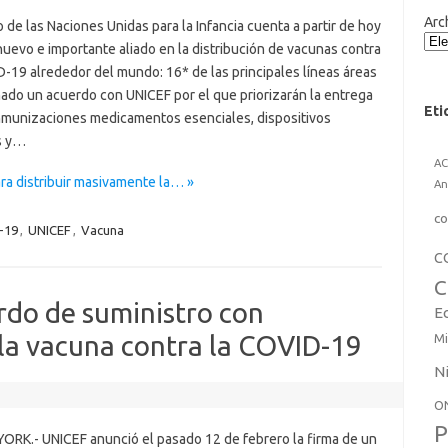
Arc
 de las Naciones Unidas para la Infancia cuenta a partir de hoy
uevo e importante aliado en la distribución de vacunas contra
-19 alrededor del mundo: 16* de las principales líneas áreas
mado un acuerdo con UNICEF por el que priorizarán la entrega
Eti
inmunizaciones medicamentos esenciales, dispositivos
s y…
A
ra distribuir masivamente la… »
An
co
-19
,
UNICEF
,
Vacuna
C
C
rdo de suministro con
E
la vacuna contra la COVID-19
Mi
N
O
P
ORK.- UNICEF anunció el pasado 12 de febrero la firma de un