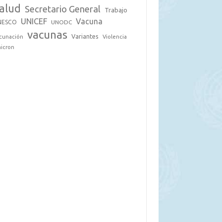
alud
Secretario General
Trabajo
UNICEF
Vacuna
NESCO
UNODC
vacunas
Variantes
cunación
Violencia
icron