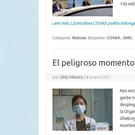
150 mil
Leer más: La iniciativa COVAX podría entreg
Categoría:
Noticias
Etiquetas:
COVAX
,
OMS
,
El peligroso momento
por
ONU México
|
8 enero 2021
Nos enc
gente n
despleg
la Orga
Ghebrey
muerte