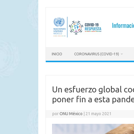
Saltar
al
contenido
INICIO
CORONAVIRUS (COVID-19)
Un esfuerzo global c
poner fin a esta pand
por
ONU México
|
21 mayo 2021