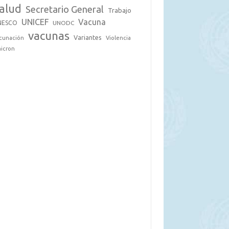
alud
Secretario General
Trabajo
UNICEF
Vacuna
NESCO
UNODC
vacunas
Variantes
cunación
Violencia
icron