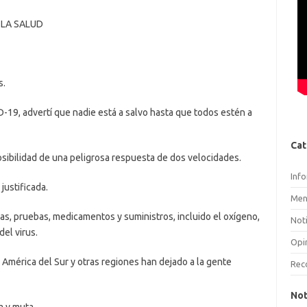
 LA SALUD
s.
19, advertí que nadie está a salvo hasta que todos estén a
Cat
ibilidad de una peligrosa respuesta de dos velocidades.
Inf
ustificada.
Men
s, pruebas, medicamentos y suministros, incluido el oxígeno,
Noti
el virus.
Opi
 América del Sur y otras regiones han dejado a la gente
Rec
Not