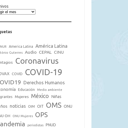
hivos
quetas
América Latina
America Latina
CNUR
Audio
CEPAL
CINU
tónio Guterres
Coronavirus
ntagios
COVID-19
OVAX
COVID
OVID19
Derechos Humanos
conomía
Educación
Medio ambiente
México
Mujeres
Niñas
grantes
OMS
noticias
iños
OIT
ONU
OIM
OPS
NU-DH
ONU Mujeres
andemia
PNUD
periodistas