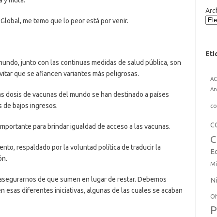
 y muta.
Arc
 Global, me temo que lo peor está por venir.
Eti
mundo, junto con las continuas medidas de salud pública, son
evitar que se afiancen variantes más peligrosas.
A
An
las dosis de vacunas del mundo se han destinado a países
co
es de bajos ingresos.
C
mportante para brindar igualdad de acceso a las vacunas.
C
o, respaldado por la voluntad política de traducir la
E
ón.
Mi
asegurarnos de que sumen en lugar de restar. Debemos
N
 esas diferentes iniciativas, algunas de las cuales se acaban
O
P