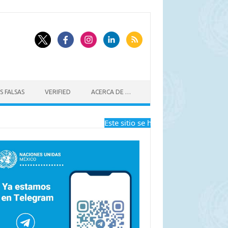
S FALSAS
VERIFIED
ACERCA DE …
Este sitio se ha dejado de actualizar a 