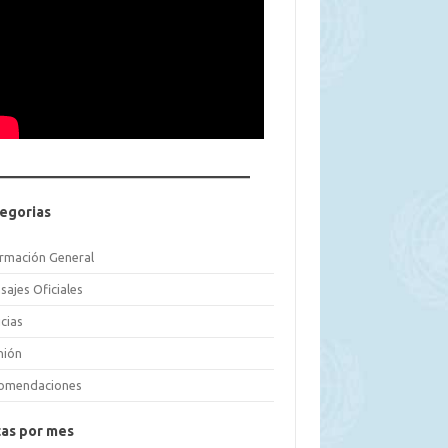
egorias
ormación General
sajes Oficiales
cias
nión
omendaciones
as por mes