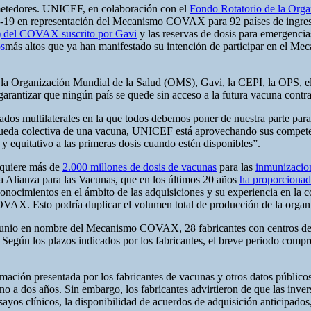
ometedores. UNICEF, en colaboración con el
Fondo Rotatorio de la Org
-19 en representación del Mecanismo COVAX para 92 países de ingresos 
 del COVAX suscrito por Gavi
y las reservas de dosis para emergenc
os
más altos que ya han manifestado su intención de participar en el 
n la Organización Mundial de la Salud (OMS), Gavi, la CEPI, la OPS, e
rantizar que ningún país se quede sin acceso a la futura vacuna cont
ociados multilaterales en la que todos debemos poner de nuestra parte p
ueda colectiva de una vacuna, UNICEF está aprovechando sus competenc
y equitativo a las primeras dosis cuando estén disponibles”.
quiere más de
2.000 millones de dosis de vacunas
para las
inmunizacion
la Alianza para las Vacunas, que en los últimos 20 años
ha proporcionad
ocimientos en el ámbito de las adquisiciones y su experiencia en la co
AX. Esto podría duplicar el volumen total de producción de la organi
junio en nombre del Mecanismo COVAX, 28 fabricantes con centros de p
gún los plazos indicados por los fabricantes, el breve periodo compren
ción presentada por los fabricantes de vacunas y otros datos públicos d
o a dos años. Sin embargo, los fabricantes advirtieron de que las invers
sayos clínicos, la disponibilidad de acuerdos de adquisición anticipados,