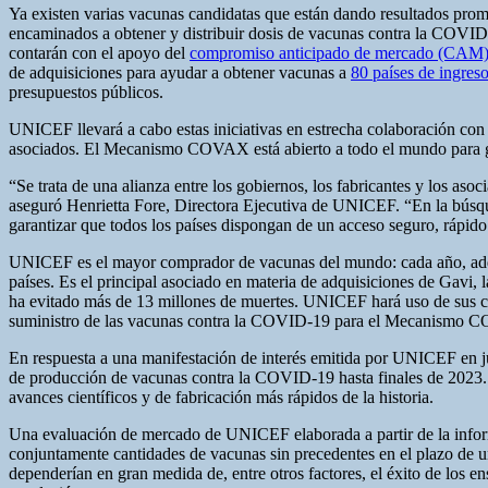
Ya existen varias vacunas candidatas que están dando resultados pr
encaminados a obtener y distribuir dosis de vacunas contra la COVID
contarán con el apoyo del
compromiso anticipado de mercado (CAM)
de adquisiciones para ayudar a obtener vacunas a
80 países de ingres
presupuestos públicos.
UNICEF llevará a cabo estas iniciativas en estrecha colaboración co
asociados. El Mecanismo COVAX está abierto a todo el mundo para ga
“Se trata de una alianza entre los gobiernos, los fabricantes y los as
aseguró Henrietta Fore, Directora Ejecutiva de UNICEF. “En la búsq
garantizar que todos los países dispongan de un acceso seguro, rápido 
UNICEF es el mayor comprador de vacunas del mundo: cada año, ad
países. Es el principal asociado en materia de adquisiciones de Gavi, 
ha evitado más de 13 millones de muertes. UNICEF hará uso de sus con
suministro de las vacunas contra la COVID-19 para el Mecanismo COV
En respuesta a una manifestación de interés emitida por UNICEF en 
de producción de vacunas contra la COVID-19 hasta finales de 2023. Se
avances científicos y de fabricación más rápidos de la historia.
Una evaluación de mercado de UNICEF elaborada a partir de la informa
conjuntamente cantidades de vacunas sin precedentes en el plazo de un
dependerían en gran medida de, entre otros factores, el éxito de los en