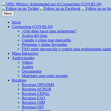
Saltar
al
contenido
Menú
Inicio
Coronavirus (COVID-19)
¿Qué debo hacer para protegerme?
Acerca del virus
Cuándo y cómo usar mascarilla
Preguntas y dudas frecuentes
FAQ sobre prevención y control para profesionales sanita
Mapa Interactivo
Audiovisuales
Videos
Audios
Documentos
Materiales para redes sociales
Recursos
Recursos OPS/OMS
Recursos ACNUR
Recursos CEPAL
Recursos FAO
Recursos OIM
Recursos OIT