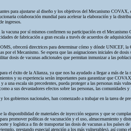
cantes para ajustarse al diseño y los objetivos del Mecanismo COVAX, q
ucionaria colaboración mundial para acelerar la elaboración y la distrib
de ingresos.
arán la vacuna por sí mismos confirmen su participación en el Mecanis
dades de fabricación a gran escala a través de acuerdos de adquisición
OMS, ofrecerá directrices para determinar cómo y dónde UNICEF, la OP
s por el Mecanismo. Se espera que las asignaciones iniciales de dosis s
acilitar dosis de vacunas adicionales que permitan inmunizar a las pobla
ra el éxito de la Alianza, ya que nos ha ayudado a llegar a más de la
mientos y su experiencia serán importantes para garantizar que COVAX,
y a una escala sin precedentes, pueda proteger a las personas más vuln
 como a sus devastadores efectos sobre las personas, las comunidades y
os gobiernos nacionales, han comenzado a trabajar en la tarea de prepa
 de la disponibilidad de materiales de inyección seguros y que se cumplan
 para promover políticas de vacunación y el uso, almacenamiento y distr
porte y logística a fin de transportar las dosis de vacunas a los países 
 ejemplo, prestando especial atención a los más vulnerables), así como e