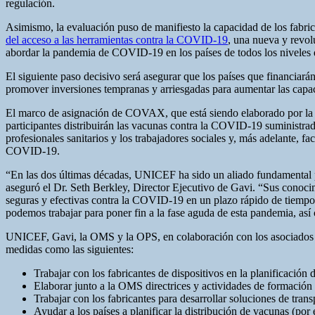
regulación.
Asimismo, la evaluación puso de manifiesto la capacidad de los fabri
del acceso a las herramientas contra la COVID-19
, una nueva y revol
abordar la pandemia de COVID-19 en los países de todos los niveles 
El siguiente paso decisivo será asegurar que los países que financi
promover inversiones tempranas y arriesgadas para aumentar las capaci
El marco de asignación de COVAX, que está siendo elaborado por la 
participantes distribuirán las vacunas contra la COVID-19 suministrada
profesionales sanitarios y los trabajadores sociales y, más adelante, f
COVID-19.
“En las dos últimas décadas, UNICEF ha sido un aliado fundamental pa
aseguró el Dr. Seth Berkley, Director Ejecutivo de Gavi. “Sus conoci
seguras y efectivas contra la COVID-19 en un plazo rápido de tiempo 
podemos trabajar para poner fin a la fase aguda de esta pandemia, así
UNICEF, Gavi, la OMS y la OPS, en colaboración con los asociados y l
medidas como las siguientes:
Trabajar con los fabricantes de dispositivos en la planificación
Elaborar junto a la OMS directrices y actividades de formación
Trabajar con los fabricantes para desarrollar soluciones de trans
Ayudar a los países a planificar la distribución de vacunas (por