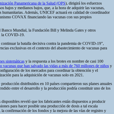
anización Panamericana de la Salud (OPS
), dirigirá los esfuerzos
bajos y medianos bajos, que, a la hora de adquirir las vacunas,
ias humanitarias. Además, UNICEF actuará en calidad de coordinador
Mecanismo COVAX financiando las vacunas con sus propios
l Banco Mundial, la Fundación Bill y Melinda Gates y otros
ra la COVID-19.
ara continuar la batalla decisiva contra la pandemia de COVID-19”,
ias exclusivas en el contexto del abastecimiento de vacunas para
es sistemáticas
y la respuesta a los brotes en nombre de casi 100
o vacunas que han salvado las vidas a más de 760 millones de niños
y
nfiguración de los mercados para coordinar la obtención y el
zación para la adquisición de vacunas solo en 2021.
roducción distribuidos en 10 países compartieron sus planes anuales
dido entre el desarrollo y la producción podría constituir uno de los
isponibles reveló que los fabricantes están dispuestos a producir
iones para hacer posible una producción de dosis a tal escala
 la confirmación de los fondos y la mejora de las vías de registro y