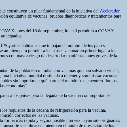
ue constituyen un pilar fundamental de la iniciativa del
Acelerador
ución equitativa de vacunas, pruebas diagnósticas y tratamientos para
mo COVAX antes del 18 de septiembre, lo cual permitirá a COVAX
 anticipados.
S y otras entidades que trabajan en nombre de los países
e amplíen para permitir a los países vacunar en primer lugar a los
ciones con mayor riesgo de desarrollar manifestaciones graves de la
 mitad de la población mundial con vacunas que han salvado vidas”,
 una iniciativa mundial destinada a obtener y suministrar vacunas
erables sin importar en qué parte del mundo se encuentren. Juntos
 las economías”.
rar a los países para la llegada de la vacuna con importantes
 los requisitos de la cadena de refrigeración para la vacuna.
ibución correctos de las vacunas.
de la forma más rápida y segura posible una vez hayan sido asignadas.
l transporte y el almacenamiento en el punto de prestación de los