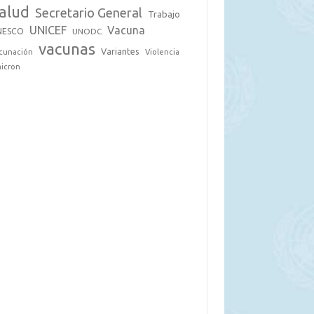
alud
Secretario General
Trabajo
UNICEF
Vacuna
NESCO
UNODC
vacunas
Variantes
cunación
Violencia
icron