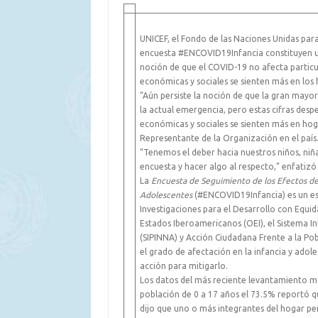
UNICEF, el Fondo de las Naciones Unidas para 
encuesta #ENCOVID19Infancia constituyen un
noción de que el COVID-19 no afecta particu
económicas y sociales se sienten más en los 
“Aún persiste la noción de que la gran mayor
la actual emergencia, pero estas cifras desp
económicas y sociales se sienten más en hoga
Representante de la Organización en el país
“Tenemos el deber hacia nuestros niños, niña
encuesta y hacer algo al respecto,” enfatizó
La
Encuesta de Seguimiento de los Efectos del
Adolescentes
(#ENCOVID19Infancia) es un esf
Investigaciones para el Desarrollo con Equi
Estados Iberoamericanos (OEI), el Sistema In
(SIPINNA) y Acción Ciudadana Frente a la Po
el grado de afectación en la infancia y ado
acción para mitigarlo.
Los datos del más reciente levantamiento m
población de 0 a 17 años el 73.5% reportó q
dijo que uno o más integrantes del hogar pe