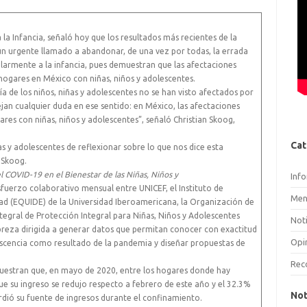
la Infancia, señaló hoy que los resultados más recientes de la
 urgente llamado a abandonar, de una vez por todas, la errada
larmente a la infancia, pues demuestran que las afectaciones
hogares en México con niñas, niños y adolescentes.
ía de los niños, niñas y adolescentes no se han visto afectados por
ejan cualquier duda en ese sentido: en México, las afectaciones
res con niñas, niños y adolescentes”, señaló Christian Skoog,
.
Cat
s y adolescentes de reflexionar sobre lo que nos dice esta
 Skoog.
 COVID-19 en el Bienestar de las Niñas, Niños y
Inf
uerzo colaborativo mensual entre UNICEF, el Instituto de
Men
dad (EQUIDE) de la Universidad Iberoamericana, la Organización de
tegral de Protección Integral para Niñas, Niños y Adolescentes
Noti
breza dirigida a generar datos que permitan conocer con exactitud
Opi
lescencia como resultado de la pandemia y diseñar propuestas de
Rec
uestran que, en mayo de 2020, entre los hogares donde hay
ue su ingreso se redujo respecto a febrero de este año y el 32.3%
Not
rdió su fuente de ingresos durante el confinamiento.