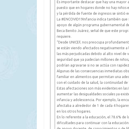
Es importante destacar que hay una mayor afe
puesto que en hogares donde no hay niños e
y la pérdida de fuente de ingresos se sintió e
La #ENCOVID19Infancia indica también que s
apoyo de algún programa gubernamental de b
Beca Benito Juárez, señal de que este progr
requiere.
“Desde UNICEF, nos preocupa profundamente 
se están viendo afectados negativamente a l
las más perjudicadas debido al alto nivel de
seguridad que ya padecían millones de niños,
podrían agravarse si no se actúa con rapidez 
Algunas de las consecuencias inmediatas obs
familiar en alimentos que permitan una adec
con el cuidado de la salud, la continuidad de 
Estas afectaciones son más evidentes en las 
aumentar las desigualdades sociales ya exist
infancia y adolescencia. Por ejemplo, la enc
afectaba a alrededor de 1 de cada 4 hogares
en los otros hogares.
En lo referente a la educación, el 78.6% de
dificultades para continuar con la educación 
de apoyo docente, de conocimientos o de lib