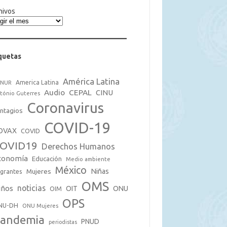
hivos
quetas
América Latina
America Latina
CNUR
Audio
CEPAL
CINU
tónio Guterres
Coronavirus
ntagios
COVID-19
OVAX
COVID
OVID19
Derechos Humanos
conomía
Educación
Medio ambiente
México
Mujeres
Niñas
grantes
OMS
noticias
iños
OIT
ONU
OIM
OPS
NU-DH
ONU Mujeres
andemia
PNUD
periodistas