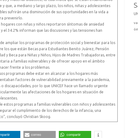
S
e y que, a mediano y largo plazo, los niños, niñas y adolescentes
les sufrirán una disminución de sus oportunidades en la vida a
U
a prevenirlo.
va
os hogares con niñas y niños reportaron síntomas de ansiedad
óm
 y el 34.2% informan que las discusiones y las tensiones han
 de ampliar los programas de protección social y bienestar para los
re los que están Becas para Estudiantes Benito Juárez, Pensión
dad y Beca para Niñas y Niños, Hijos de Madres Trabajadoras, entre
ntaria a familias vulnerables y de ofrecer apoyo en el ámbito
 hacer frente a los problemas.
 esos programas debe estar en alcanzar a los hogares más
sentaban factores de vulnerabilidad previamente a la pandemia,
o discapacidades, por lo que UNICEF hace un llamado urgente
icularmente las afectaciones de los hogares en situación de
olescentes.
e estos programas a familias vulnerables con niños y adolescentes
gurar el cumplimiento de los derechos de la infancia, una
co”, concluyó Christian Skoog.
mpartir
correo
compartir