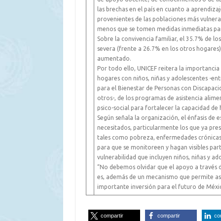
las brechas en el país en cuanto a aprendizaj
provenientes de las poblaciones más vulnerab
menos que se tomen medidas inmediatas par
Sobre la convivencia familiar, el 35.7% de l
severa (frente a 26.7% en los otros hogares)
aumentado.
Por todo ello, UNICEF reitera la importancia
hogares con niños, niñas y adolescentes -ent
para el Bienestar de Personas con Discapaci
otros-, de los programas de asistencia alime
psico-social para fortalecer la capacidad de
Según señala la organización, el énfasis de
necesitados, particularmente los que ya pre
tales como pobreza, enfermedades crónicas 
para que se monitoreen y hagan visibles part
vulnerabilidad que incluyen niños, niñas y ad
“No debemos olvidar que el apoyo a través d
es, además de un mecanismo que permite ase
importante inversión para el futuro de Méxi
compartir
compartir
co