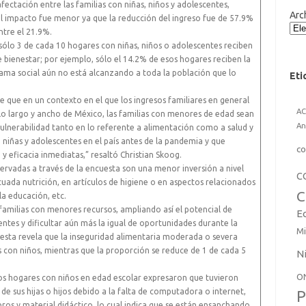
ctación entre las familias con niñas, niños y adolescentes,
Arc
l impacto fue menor ya que la reducción del ingreso fue de 57.9%
ntre el 21.9%.
ólo 3 de cada 10 hogares con niñas, niños o adolescentes reciben
ienestar; por ejemplo, sólo el 14.2% de esos hogares reciben la
ama social aún no está alcanzando a toda la población que lo
Eti
que en un contexto en el que los ingresos familiares en general
A
o largo y ancho de México, las familias con menores de edad sean
An
 vulnerabilidad tanto en lo referente a alimentación como a salud y
 niñas y adolescentes en el país antes de la pandemia y que
co
y eficacia inmediatas,” resaltó Christian Skoog.
ervadas a través de la encuesta son una menor inversión a nivel
C
uada nutrición, en artículos de higiene o en aspectos relacionados
C
la educación, etc.
familias con menores recursos, ampliando así el potencial de
E
entes y dificultar aún más la igual de oportunidades durante la
Mi
uesta revela que la inseguridad alimentaria moderada o severa
 con niños, mientras que la proporción se reduce de 1 de cada 5
N
O
 los hogares con niños en edad escolar expresaron que tuvieron
de sus hijas o hijos debido a la falta de computadora o internet,
P
ros y material didáctico, lo cual indica que se están ensanchando