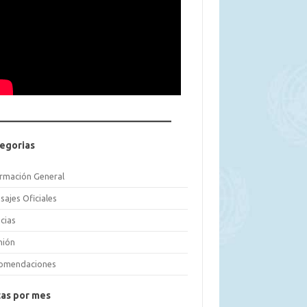
egorias
ormación General
sajes Oficiales
cias
nión
omendaciones
as por mes