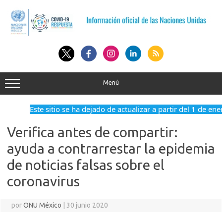
Saltar
al
contenido
Menú
Este sitio se ha dejado de actualizar a partir del 1 de ene
Verifica antes de compartir:
ayuda a contrarrestar la epidemia
de noticias falsas sobre el
coronavirus
por
ONU México
|
30 junio 2020