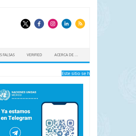
S FALSAS
VERIFIED
ACERCA DE …
Este sitio se ha dejado de actualizar a 