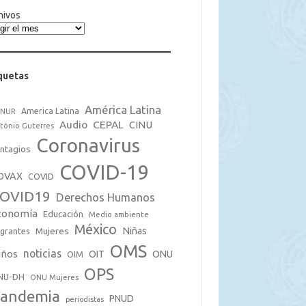
hivos
quetas
América Latina
America Latina
CNUR
Audio
CEPAL
CINU
tónio Guterres
Coronavirus
ntagios
COVID-19
OVAX
COVID
OVID19
Derechos Humanos
conomía
Educación
Medio ambiente
México
Mujeres
Niñas
grantes
OMS
noticias
iños
OIT
ONU
OIM
OPS
NU-DH
ONU Mujeres
andemia
PNUD
periodistas