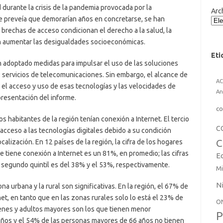
durante la crisis de la pandemia provocada por la
Arc
 preveía que demorarían años en concretarse, se han
brechas de acceso condicionan el derecho a la salud, la
en aumentar las desigualdades socioeconómicas.
Eti
an adoptado medidas para impulsar el uso de las soluciones
s servicios de telecomunicaciones. Sin embargo, el alcance de
A
 el acceso y uso de esas tecnologías y las velocidades de
An
presentación del informe.
co
 habitantes de la región tenían conexión a Internet. El tercio
C
 acceso a las tecnologías digitales debido a su condición
C
calización. En 12 países de la región, la cifra de los hogares
que tiene conexión a Internet es un 81%, en promedio; las cifras
E
 segundo quintil es del 38% y el 53%, respectivamente.
Mi
N
na urbana y la rural son significativas. En la región, el 67% de
et, en tanto que en las zonas rurales solo lo está el 23% de
O
óvenes y adultos mayores son los que tienen menor
P
años y el 54% de las personas mayores de 66 años no tienen