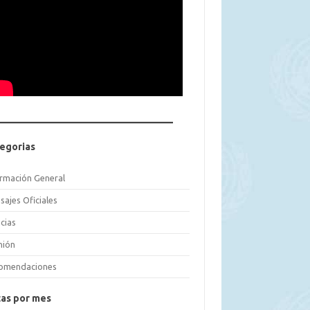
egorias
ormación General
sajes Oficiales
cias
nión
omendaciones
as por mes