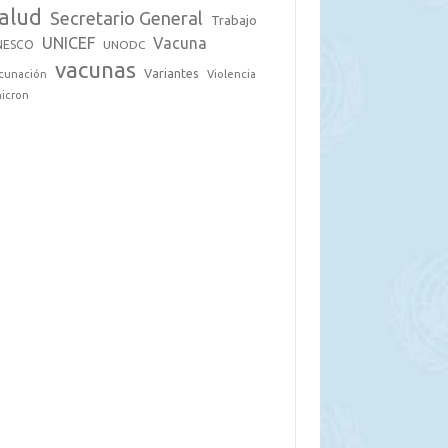
alud
Secretario General
Trabajo
UNICEF
Vacuna
NESCO
UNODC
vacunas
Variantes
cunación
Violencia
icron