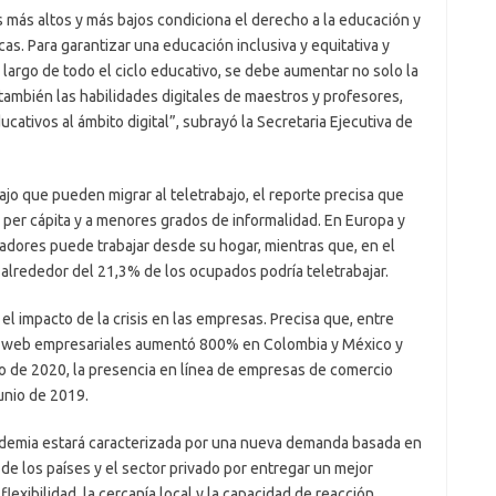
 más altos y más bajos condiciona el derecho a la educación y
s. Para garantizar una educación inclusiva y equitativa y
largo de todo el ciclo educativo, se debe aumentar no solo la
o también las habilidades digitales de maestros y profesores,
cativos al ámbito digital”, subrayó la Secretaria Ejecutiva de
ajo que pueden migrar al teletrabajo, el reporte precisa que
B per cápita y a menores grados de informalidad. En Europa y
jadores puede trabajar desde su hogar, mientras que, en el
 alrededor del 21,3% de los ocupados podría teletrabajar.
el impacto de la crisis en las empresas. Precisa que, entre
as web empresariales aumentó 800% en Colombia y México y
io de 2020, la presencia en línea de empresas de comercio
unio de 2019.
ndemia estará caracterizada por una nueva demanda basada en
de los países y el sector privado por entregar un mejor
flexibilidad, la cercanía local y la capacidad de reacción.