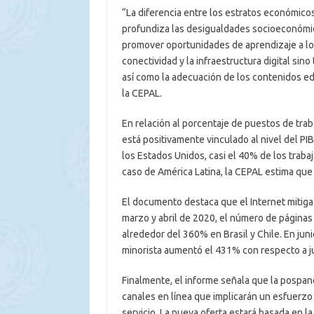
“La diferencia entre los estratos económicos
profundiza las desigualdades socioeconómica
promover oportunidades de aprendizaje a lo 
conectividad y la infraestructura digital sin
así como la adecuación de los contenidos edu
la CEPAL.
En relación al porcentaje de puestos de trab
está positivamente vinculado al nivel del PI
los Estados Unidos, casi el 40% de los traba
caso de América Latina, la CEPAL estima que
El documento destaca que el Internet mitiga 
marzo y abril de 2020, el número de págin
alrededor del 360% en Brasil y Chile. En jun
minorista aumentó el 431% con respecto a j
Finalmente, el informe señala que la pospa
canales en línea que implicarán un esfuerzo 
servicio. La nueva oferta estará basada en la 