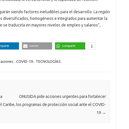
uirán siendo factores ineludibles para el desarrollo. La región
s diversificados, homogéneos e integrados para aumentar la
ue se traduciría en mayores niveles de empleo y salarios”,
mpartir
correo
compartir
aciones
,
COVID-19
,
TECNOLOGÍAS
la
ONUSIDA pide acciones urgentes para fortalecer
l Caribe,
los programas de protección social ante el COVID-
19
→