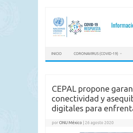
Saltar
al
contenido
INICIO
CORONAVIRUS (COVID-19)
CEPAL propone garanti
conectividad y asequib
digitales para enfren
por
ONU México
|
26 agosto 2020