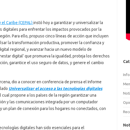
 el Caribe (CEPAL)
instó hoy a garantizar y universalizar la
as digitales para enfrentar los impactos provocados por la
gión. Para ello, propuso cinco líneas de acción que incluyen
ulsar la transformación productiva, promover la confianza y
digital regional, y avanzar hacia un nuevo modelo de
estar digital’ que promueva la igualdad, proteja los derechos
Cat
ción, garantice el uso seguro de datos, y genere el cambio
Inf
Bárcena, dio a conocer en conferencia de prensa el Informe
Men
ulado
Universalizar el acceso a las tecnologías digitales
Noti
l cual propone a los países de la región garantizar una
ción y las comunicaciones integrada por un computador
Opi
ta y un plan de conexión para los hogares no conectados, con
Rec
Not
cnologías digitales han sido esenciales para el