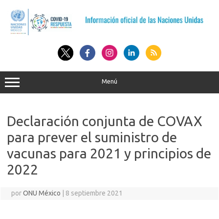
Saltar
al
contenido
Menú
Declaración conjunta de COVAX
para prever el suministro de
vacunas para 2021 y principios de
2022
por
ONU México
|
8 septiembre 2021