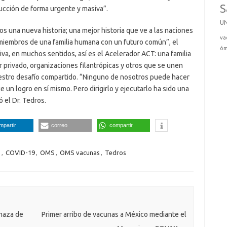
S
ucción de forma urgente y masiva”.
U
 una nueva historia; una mejor historia que ve a las naciones
va
miembros de una familia humana con un futuro común”, el
óm
va, en muchos sentidos, así es el Acelerador ACT: una familia
or privado, organizaciones filantrópicas y otros que se unen
estro desafío compartido. “Ninguno de nosotros puede hacer
 un logro en sí mismo. Pero dirigirlo y ejecutarlo ha sido una
 el Dr. Tedros.
mpartir
correo
compartir
T
,
COVID-19
,
OMS
,
OMS vacunas
,
Tedros
enaza de
Primer arribo de vacunas a México mediante el