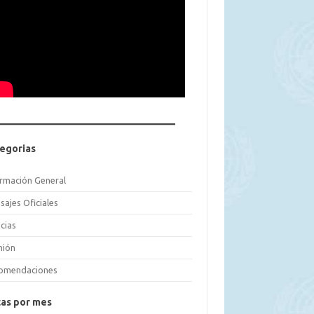
egorias
ormación General
sajes Oficiales
cias
nión
omendaciones
as por mes