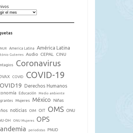
hivos
quetas
América Latina
America Latina
CNUR
Audio
CEPAL
CINU
tónio Guterres
Coronavirus
ntagios
COVID-19
OVAX
COVID
OVID19
Derechos Humanos
conomía
Educación
Medio ambiente
México
Mujeres
Niñas
grantes
OMS
noticias
iños
OIT
ONU
OIM
OPS
NU-DH
ONU Mujeres
andemia
PNUD
periodistas