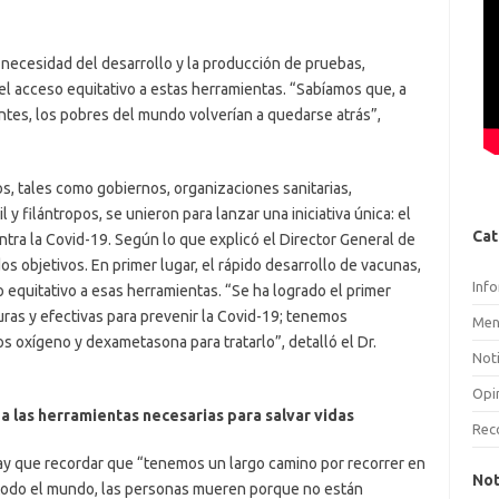
 necesidad del desarrollo y la producción de pruebas,
el acceso equitativo a estas herramientas. “Sabíamos que, a
es, los pobres del mundo volverían a quedarse atrás”,
s, tales como gobiernos, organizaciones sanitarias,
y filántropos, se unieron para lanzar una iniciativa única: el
Cat
tra la Covid-19. Según lo que explicó el Director General de
s objetivos. En primer lugar, el rápido desarrollo de vacunas,
Inf
o equitativo a esas herramientas. “Se ha logrado el primer
ras y efectivas para prevenir la Covid-19; tenemos
Men
s oxígeno y dexametasona para tratarlo”, detalló el Dr.
Noti
Opi
a las herramientas necesarias para salvar vidas
Rec
hay que recordar que “tenemos un largo camino por recorrer en
Not
“todo el mundo, las personas mueren porque no están