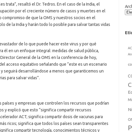
s trata”, resaltó el Dr. Tedros. En el caso de la India, el
Arc
upación por el creciente número de casos y muertes en el
o compromiso de que la OMS y nuestros socios en el
o de la India y harán todo lo posible para salvar tantas vidas
Eti
 devastador de lo que puede hacer este virus y por qué
A
a él en un enfoque integral: medidas de salud pública,
An
l Director General de la OMS en la conferencia de hoy,
 del acceso equitativo señalando que “este es un escenario
co
 y seguirá desarrollándose a menos que garanticemos un
C
ias para salvar vidas”.
C
E
Mi
os países y empresas que controlen los recursos que podrían
N
os y explicó que esto “significa compartir recursos
celerador ACT; significa compartir dosis de vacunas para
O
más ricos; significa que todos los países sean transparentes
P
ignifica compartir tecnología, conocimientos técnicos y