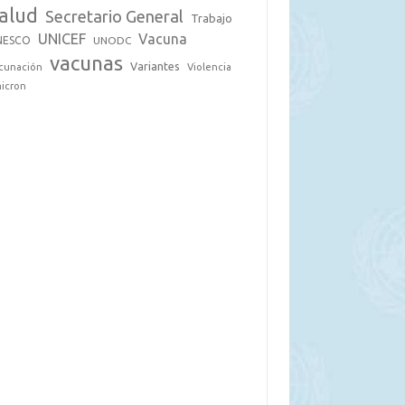
alud
Secretario General
Trabajo
UNICEF
Vacuna
NESCO
UNODC
vacunas
Variantes
cunación
Violencia
icron