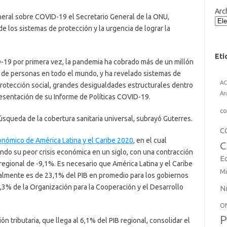
Arc
eneral sobre COVID-19 el Secretario General de la ONU,
de los sistemas de protección y la urgencia de lograr la
Eti
9 por primera vez, la pandemia ha cobrado más de un millón
s de personas en todo el mundo, y ha revelado sistemas de
A
rotección social, grandes desigualdades estructurales dentro
An
presentación de su Informe de Políticas COVID-19.
co
úsqueda de la cobertura sanitaria universal, subrayó Guterres.
C
onómico de América Latina y el Caribe 2020
, en el cual
C
iendo su peor crisis económica en un siglo, con una contracción
E
regional de -9,1%. Es necesario que América Latina y el Caribe
Mi
ualmente es de 23,1% del PIB en promedio para los gobiernos
,3% de la Organización para la Cooperación y el Desarrollo
N
O
P
n tributaria, que llega al 6,1% del PIB regional, consolidar el