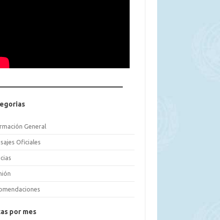
egorias
ormación General
sajes Oficiales
cias
nión
omendaciones
as por mes