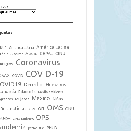
hivos
quetas
América Latina
America Latina
CNUR
Audio
CEPAL
CINU
tónio Guterres
Coronavirus
ntagios
COVID-19
OVAX
COVID
OVID19
Derechos Humanos
conomía
Educación
Medio ambiente
México
Mujeres
Niñas
grantes
OMS
noticias
iños
OIT
ONU
OIM
OPS
NU-DH
ONU Mujeres
andemia
PNUD
periodistas