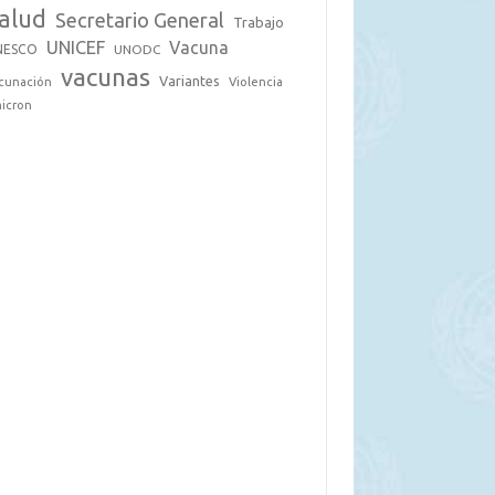
alud
Secretario General
Trabajo
UNICEF
Vacuna
NESCO
UNODC
vacunas
Variantes
cunación
Violencia
icron