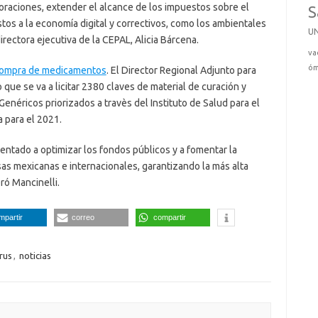
poraciones, extender el alcance de los impuestos sobre el
S
tos a la economía digital y correctivos, como los ambientales
U
irectora ejecutiva de la CEPAL, Alicia Bárcena.
va
óm
 compra de medicamentos
. El Director Regional Adjunto para
que se va a licitar 2380 claves de material de curación y
néricos priorizados a travès del Instituto de Salud para el
a para el 2021.
tado a optimizar los fondos públicos y a fomentar la
as mexicanas e internacionales, garantizando la más alta
ró Mancinelli.
mpartir
correo
compartir
rus
,
noticias