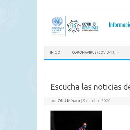
Saltar
al
contenido
INICIO
CORONAVIRUS (COVID-19)
Escucha las noticias 
por
ONU México
|
9 octubre 2020