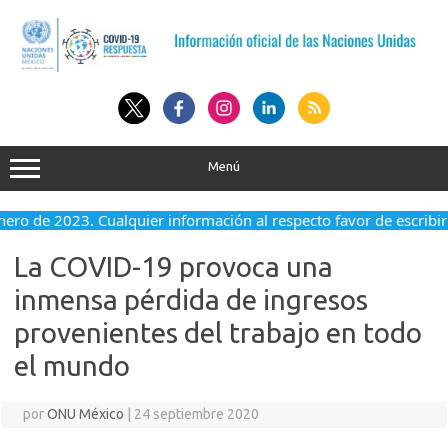
Saltar
al
contenido
Menú
nero de 2023. Cualquier información al respecto favor de escribir 
La COVID-19 provoca una
inmensa pérdida de ingresos
provenientes del trabajo en todo
el mundo
por
ONU México
|
24 septiembre 2020