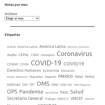
Notas por mes
Archivos
Etiquetas
América Latina
America Latina
ACNUR
António Guterres
Coronavirus
Audio
CEPAL
CINU
contagios
COVID-19
COVID19
COVAX
COVID
Derechos Humanos
Economía
Educación
México
Niños
Mujeres
Niñas
Migrantes
Medio ambiente
OMS
noticias
OIT
ONU
ONU-DH
OIM
ONU Mujeres
OPS
Pandemia
Salud
PNUD
periodistas
Secretario General
UNICEF
Trabajo
UNESCO
UNODC
vacunas