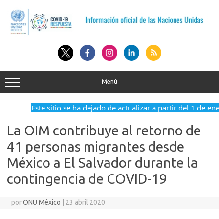
Saltar
al
contenido
Menú
Este sitio se ha dejado de actualizar a partir del 1 de en
La OIM contribuye al retorno de
41 personas migrantes desde
México a El Salvador durante la
contingencia de COVID-19
por
ONU México
|
23 abril 2020