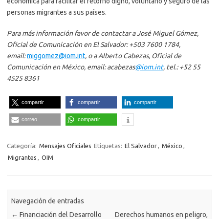
económica para facilitar el retorno digno, voluntario y seguro de las
personas migrantes a sus países.
Para más información favor de contactar a José Miguel Gómez,
Oficial de Comunicación en El Salvador: +503 7600 1784,
email:
miggomez@iom.int
, o a Alberto Cabezas, Oficial de
Comunicación en México, email:
acabezas
@iom.int
, tel.: +52 55
4525 8361
compartir
compartir
compartir
correo
compartir
Categoría:
Mensajes Oficiales
Etiquetas:
El Salvador
,
México
,
Migrantes
,
OIM
Navegación de entradas
←
Financiación del Desarrollo
Derechos humanos en peligro,