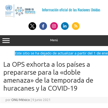
Saltar
al
contenido
Menú
Este sitio se ha dejado de actualizar a partir del 1 de ene
La OPS exhorta a los países a
prepararse para la «doble
amenaza» de la temporada de
huracanes y la COVID-19
por
ONU México
|
9 junio 2021