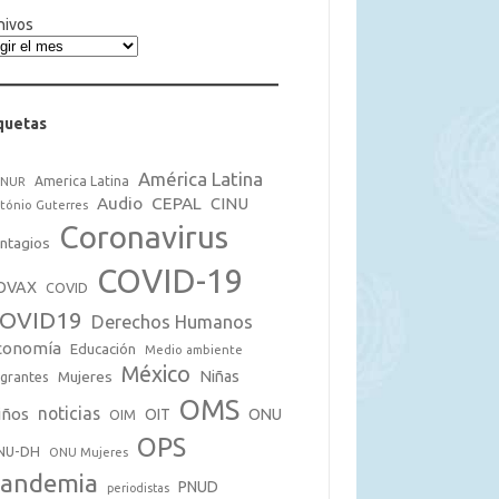
hivos
quetas
América Latina
America Latina
CNUR
Audio
CEPAL
CINU
tónio Guterres
Coronavirus
ntagios
COVID-19
OVAX
COVID
OVID19
Derechos Humanos
conomía
Educación
Medio ambiente
México
Mujeres
Niñas
grantes
OMS
noticias
iños
OIT
ONU
OIM
OPS
NU-DH
ONU Mujeres
andemia
PNUD
periodistas