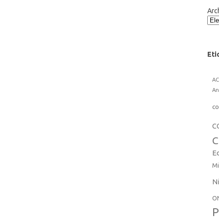
Arc
Eti
A
An
co
C
C
E
Mi
N
O
P