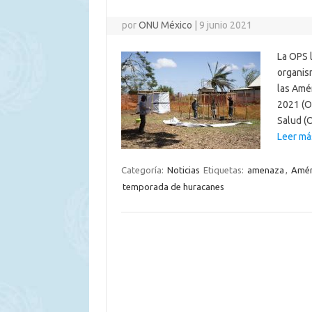
por
ONU México
|
9 junio 2021
La OPS l
organis
las Amér
2021 (O
Salud (O
Leer más
Categoría:
Noticias
Etiquetas:
amenaza
,
Amér
temporada de huracanes