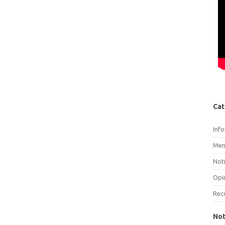
Cat
Inf
Men
Noti
Opi
Rec
Not