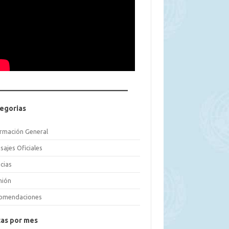
egorias
ormación General
sajes Oficiales
cias
nión
omendaciones
as por mes