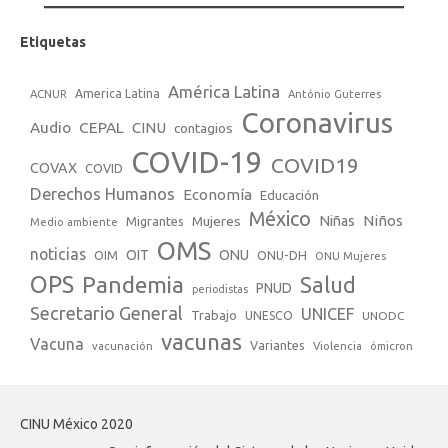
Etiquetas
América Latina
America Latina
ACNUR
António Guterres
Coronavirus
Audio
CEPAL
CINU
contagios
COVID-19
COVID19
COVAX
COVID
Derechos Humanos
Economía
Educación
México
Niños
Mujeres
Niñas
Migrantes
Medio ambiente
OMS
noticias
OIT
ONU
ONU-DH
OIM
ONU Mujeres
OPS
Pandemia
Salud
PNUD
periodistas
Secretario General
UNICEF
Trabajo
UNESCO
UNODC
vacunas
Vacuna
Variantes
vacunación
Violencia
ómicron
CINU México 2020