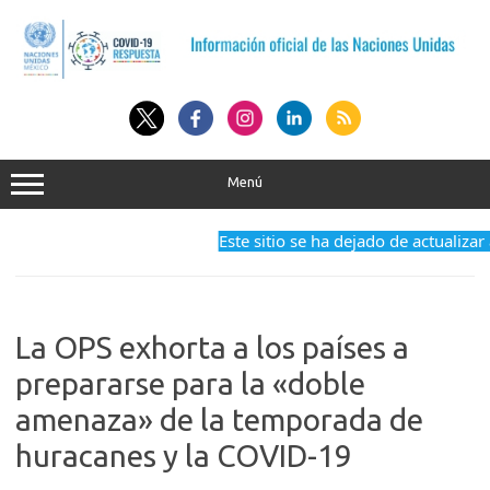
Saltar
al
contenido
Menú
Este sitio se ha dejado de actualizar
La OPS exhorta a los países a
prepararse para la «doble
amenaza» de la temporada de
huracanes y la COVID-19