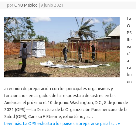
por
ONU México
|
9 junio 2021
La
O
PS
lle
va
rá
a
ca
bo
un
a reunión de preparación con los principales organismos y
funcionarios encargados de la respuesta a desastres en las
Américas el próximo el 10 de junio. Washington, D.C., 8 de junio de
2021 (OPS) — La Directora de la Organización Panamericana de la
Salud (OPS), Carissa F. Etienne, exhortó hoy a…
Leer más: La OPS exhorta a los países a prepararse para la… »