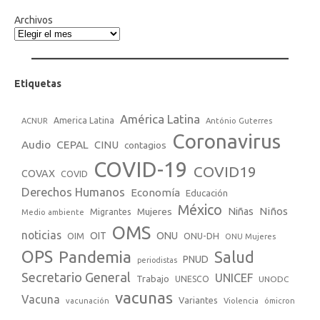
Archivos
Etiquetas
América Latina
America Latina
ACNUR
António Guterres
Coronavirus
Audio
CEPAL
CINU
contagios
COVID-19
COVID19
COVAX
COVID
Derechos Humanos
Economía
Educación
México
Niños
Mujeres
Niñas
Migrantes
Medio ambiente
OMS
noticias
OIT
ONU
ONU-DH
OIM
ONU Mujeres
OPS
Pandemia
Salud
PNUD
periodistas
Secretario General
UNICEF
Trabajo
UNESCO
UNODC
vacunas
Vacuna
Variantes
vacunación
Violencia
ómicron