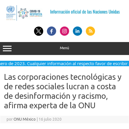
Saltar
al
contenido
Menú
nero de 2023. Cualquier información al respecto favor de escribir 
Las corporaciones tecnológicas y
de redes sociales lucran a costa
de desinformación y racismo,
afirma experta de la ONU
por
ONU México
|
16 julio 2020