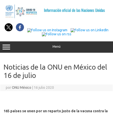
Saltar
al
contenido
Menú
Noticias de la ONU en México del
16 de julio
por
ONU México
|
16 julio 2020
165 países se unen por un reparto justo de la vacuna contra la