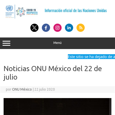
Saltar
al
contenido
Menú
Este sitio se ha dejado de act
Noticias ONU México del 22 de
julio
por
ONU México
|
22 julio 2020