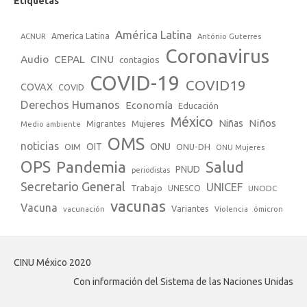
Etiquetas
América Latina
America Latina
ACNUR
António Guterres
Coronavirus
Audio
CEPAL
CINU
contagios
COVID-19
COVID19
COVAX
COVID
Derechos Humanos
Economía
Educación
México
Niños
Mujeres
Niñas
Migrantes
Medio ambiente
OMS
noticias
OIT
ONU
ONU-DH
OIM
ONU Mujeres
OPS
Pandemia
Salud
PNUD
periodistas
Secretario General
UNICEF
Trabajo
UNESCO
UNODC
vacunas
Vacuna
Variantes
vacunación
Violencia
ómicron
CINU México 2020
Con información del Sistema de las Naciones Unidas