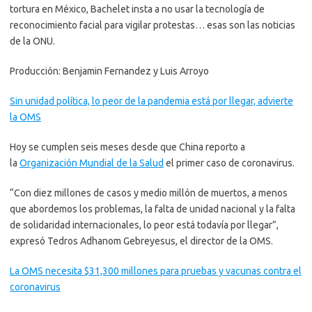
tortura en México, Bachelet insta a no usar la tecnología de
reconocimiento facial para vigilar protestas… esas son las noticias
de la ONU.
Producción: Benjamin Fernandez y Luis Arroyo
Sin unidad política, lo peor de la pandemia está por llegar, advierte
la OMS
Hoy se cumplen seis meses desde que China reporto a
la
Organización Mundial de la Salud
el primer caso de coronavirus.
“Con diez millones de casos y medio millón de muertos, a menos
que abordemos los problemas, la falta de unidad nacional y la falta
de solidaridad internacionales, lo peor está todavía por llegar”,
expresó Tedros Adhanom Gebreyesus, el director de la OMS.
La OMS necesita $31,300 millones para pruebas y vacunas contra el
coronavirus