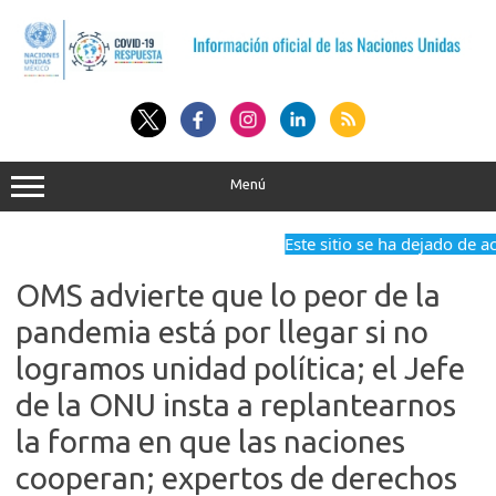
Saltar
al
contenido
Menú
Este sitio se ha dejado de act
OMS advierte que lo peor de la
pandemia está por llegar si no
logramos unidad política; el Jefe
de la ONU insta a replantearnos
la forma en que las naciones
cooperan; expertos de derechos