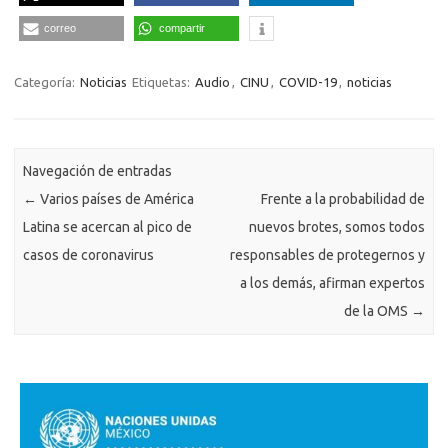
correo
compartir
Categoría:
Noticias
Etiquetas:
Audio
,
CINU
,
COVID-19
,
noticias
Navegación de entradas
←
Varios países de América
Frente a la probabilidad de
Latina se acercan al pico de
nuevos brotes, somos todos
casos de coronavirus
responsables de protegernos y
a los demás, afirman expertos
de la OMS
→