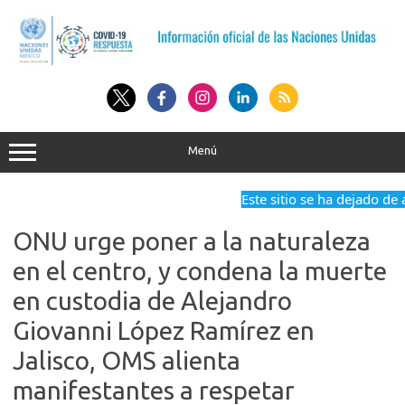
Saltar
al
contenido
Menú
Este sitio se ha dejado de ac
ONU urge poner a la naturaleza
en el centro, y condena la muerte
en custodia de Alejandro
Giovanni López Ramírez en
Jalisco, OMS alienta
manifestantes a respetar