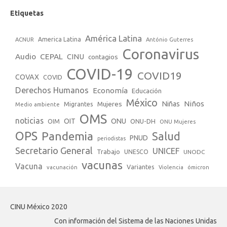
Etiquetas
América Latina
America Latina
ACNUR
António Guterres
Coronavirus
Audio
CEPAL
CINU
contagios
COVID-19
COVID19
COVAX
COVID
Derechos Humanos
Economía
Educación
México
Niños
Mujeres
Niñas
Migrantes
Medio ambiente
OMS
noticias
OIT
ONU
ONU-DH
OIM
ONU Mujeres
OPS
Pandemia
Salud
PNUD
periodistas
Secretario General
UNICEF
Trabajo
UNESCO
UNODC
vacunas
Vacuna
Variantes
vacunación
Violencia
ómicron
CINU México 2020
Con información del Sistema de las Naciones Unidas