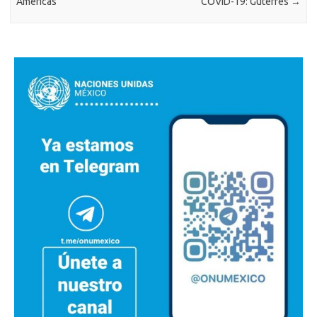
Américas
COVID-19: Guterres
→