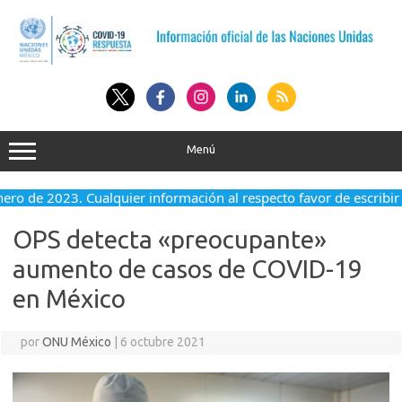
Saltar
al
contenido
Menú
nero de 2023. Cualquier información al respecto favor de escribir
OPS detecta «preocupante»
aumento de casos de COVID-19
en México
por
ONU México
|
6 octubre 2021