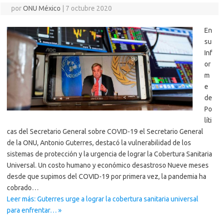
por
ONU México
|
7 octubre 2020
En
su
Inf
or
m
e
de
Po
líti
cas del Secretario General sobre COVID-19 el Secretario General
de la ONU, Antonio Guterres, destacó la vulnerabilidad de los
sistemas de protección y la urgencia de lograr la Cobertura Sanitaria
Universal. Un costo humano y económico desastroso Nueve meses
desde que supimos del COVID-19 por primera vez, la pandemia ha
cobrado…
Leer más: Guterres urge a lograr la cobertura sanitaria universal
para enfrentar… »