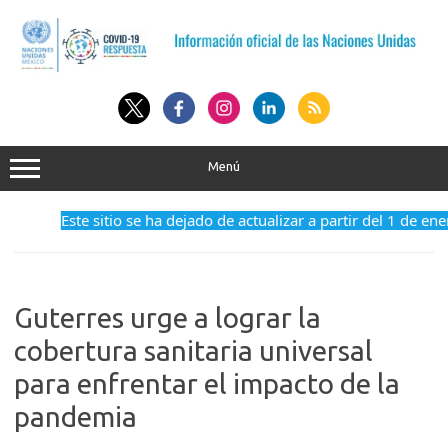
Saltar
al
contenido
Menú
Este sitio se ha dejado de actualizar a partir del 1 de ene
Guterres urge a lograr la
cobertura sanitaria universal
para enfrentar el impacto de la
pandemia