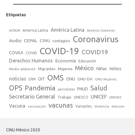
Etiquetas
América Latina
America Latina
ACNUR
António Guterres
Coronavirus
Audio
CEPAL
CINU
contagios
COVID-19
COVID19
COVAX
COVID
Derechos Humanos
Economía
Educación
México
Niños
Mujeres
Niñas
Migrantes
Medio ambiente
OMS
noticias
OIT
ONU
ONU-DH
OIM
ONU Mujeres
OPS
Pandemia
Salud
PNUD
periodistas
Secretario General
UNICEF
Trabajo
UNESCO
UNODC
vacunas
Vacuna
Variantes
vacunación
Violencia
ómicron
CINU México 2020