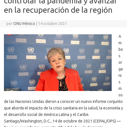
controlar la pandemia y avanzar
en la recuperación de la región
por
ONU México
|
14 octubre 2021
A
m
bo
s
or
ga
ni
s
m
os
de las Naciones Unidas dieron a conocer un nuevo informe conjunto
que aborda el impacto de la crisis sanitaria en la salud, la economía y
el desarrollo social de América Latina y el Caribe.
Santiago/Washington, D.C., 14 de octubre de 2021 (CEPAL/OPS) —