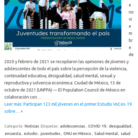
e
no
vi
e
m
br
e
de
2020 y febrero de 2021 se recopilaron las opiniones de jóvenes y
adolescentes de todo el país sobre la percepción de la violencia,
continuidad educativa, desigualdad, salud mental, sexual y
reproductiva y solvencia económica. Ciudad de México, 13 de
octubre de 2021 (UNFPA) — El Population Council de México en
colaboración con…
Leer más: Participan 123 mil jóvenes en el primer Estudio VoCes-19
sobre… »
Categoría:
Noticias
Etiquetas:
adolescencias
,
COVID-19
,
desigualdad
,
encuesta
,
estudio
,
juventudes
,
ONU en México
,
Salud mental
,
salud