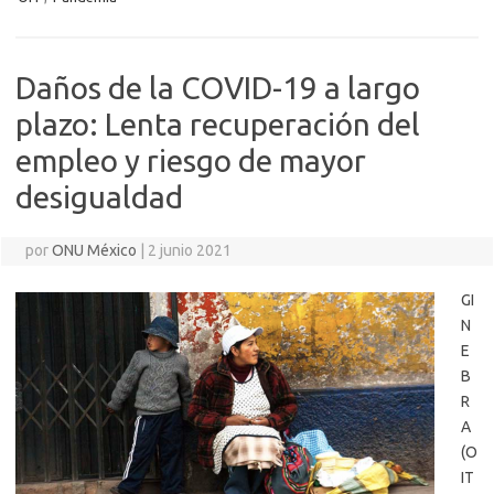
Daños de la COVID-19 a largo
plazo: Lenta recuperación del
empleo y riesgo de mayor
desigualdad
por
ONU México
|
2 junio 2021
GI
N
E
B
R
A
(O
IT