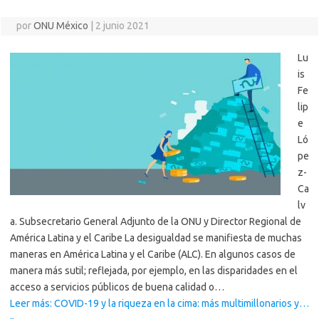
por
ONU México
|
2 junio 2021
Lu
is
Fe
lip
e
Ló
pe
z-
Ca
lv
a. Subsecretario General Adjunto de la ONU y Director Regional de
América Latina y el Caribe La desigualdad se manifiesta de muchas
maneras en América Latina y el Caribe (ALC). En algunos casos de
manera más sutil; reflejada, por ejemplo, en las disparidades en el
acceso a servicios públicos de buena calidad o…
Leer más: COVID-19 y la riqueza en la cima: más multimillonarios y…