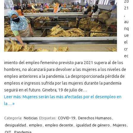
20
21
,
au
nq
ue
el
cr
ec
imiento del empleo femenino previsto para 2021 supera al de los
hombres, no alcanzará para devolver a las mujeres a los niveles de
empleo anteriores a la pandemia. La desproporcionada pérdida de
empleos e ingresos sufrida por las mujeres durante la pandemia
seguirá en el futuro. Ginebra, 19 de julio de…
Leer más: Mujeres serán las más afectadas por el desempleo en
la… »
Categoría:
Noticias
Etiquetas:
COVID-19
,
Derechos Humanos
,
desigualdad
,
empleo
,
empleo decente
,
igualdad de género
,
Mujeres
,
OIT
,
Pandemia