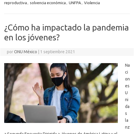
reproductiva
,
solvencia económica
,
UNFPA
,
Violencia
¿Cómo ha impactado la pandemia
en los jóvenes?
por
ONU México
|
1 septiembre 2021
Na
ci
on
es
U
ni
da
s
la
nz
a Segunda Encuesta Dirigida a Jóvenes de América Latina y el