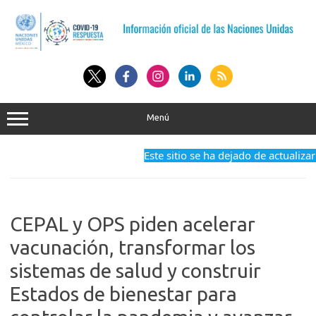
Saltar
al
contenido
Menú
Este sitio se ha dejado de actualizar a
CEPAL y OPS piden acelerar
vacunación, transformar los
sistemas de salud y construir
Estados de bienestar para