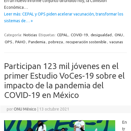
En un nuevo informe conjunto difundido hoy, la Comisión
Económica…
Leer más: CEPAL y OPS piden acelerar vacunación, transformar los
sistemas de… »
Categoría:
Noticias
Etiquetas:
CEPAL
,
COVID-19
,
desigualdad
,
ONU
,
OPS
,
PAHO
,
Pandemia
,
pobreza
,
recuperación sostenible
,
vacunas
Participan 123 mil jóvenes en el
primer Estudio VoCes-19 sobre el
impacto de la pandemia del
COVID-19 en México
por
ONU México
|
13 octubre 2021
En
tr