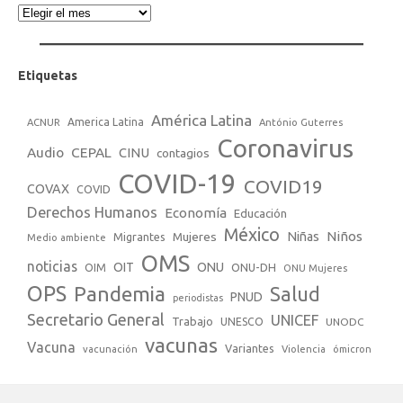
Etiquetas
América Latina
America Latina
ACNUR
António Guterres
Coronavirus
Audio
CEPAL
CINU
contagios
COVID-19
COVID19
COVAX
COVID
Derechos Humanos
Economía
Educación
México
Niños
Mujeres
Niñas
Migrantes
Medio ambiente
OMS
noticias
OIT
ONU
ONU-DH
OIM
ONU Mujeres
OPS
Pandemia
Salud
PNUD
periodistas
Secretario General
UNICEF
Trabajo
UNESCO
UNODC
vacunas
Vacuna
Variantes
vacunación
Violencia
ómicron