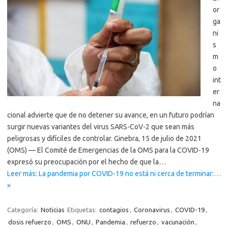
or
ga
ni
s
m
o
int
er
na
cional advierte que de no detener su avance, en un futuro podrían
surgir nuevas variantes del virus SARS-CoV-2 que sean más
peligrosas y difíciles de controlar. Ginebra, 15 de julio de 2021
(OMS) — El Comité de Emergencias de la OMS para la COVID-19
expresó su preocupación por el hecho de que la…
Leer más: La pandemia por COVID-19 no está ni cerca de terminar:…
»
Categoría:
Noticias
Etiquetas:
contagios
,
Coronavirus
,
COVID-19
,
dosis refuerzo
,
OMS
,
ONU
,
Pandemia
,
refuerzo
,
vacunación
,