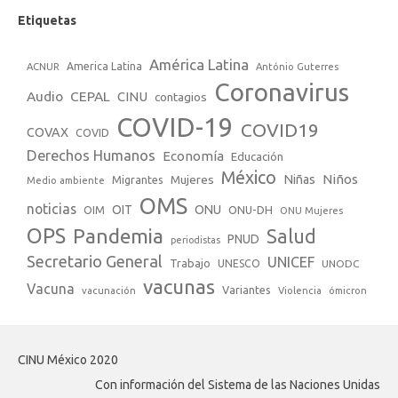
Etiquetas
América Latina
America Latina
ACNUR
António Guterres
Coronavirus
Audio
CEPAL
CINU
contagios
COVID-19
COVID19
COVAX
COVID
Derechos Humanos
Economía
Educación
México
Niños
Mujeres
Niñas
Migrantes
Medio ambiente
OMS
noticias
OIT
ONU
ONU-DH
OIM
ONU Mujeres
OPS
Pandemia
Salud
PNUD
periodistas
Secretario General
UNICEF
Trabajo
UNESCO
UNODC
vacunas
Vacuna
Variantes
vacunación
Violencia
ómicron
CINU México 2020
Con información del Sistema de las Naciones Unidas