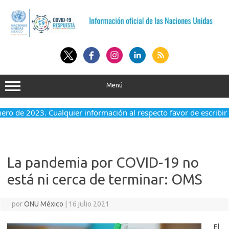
Saltar
al
contenido
Menú
enero de 2023. Cualquier información al respecto favor de escribir
La pandemia por COVID-19 no
está ni cerca de terminar: OMS
por
ONU México
|
16 julio 2021
El