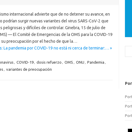
nismo internacional advierte que de no detener su avance, en
ro podrían surgir nuevas variantes del virus SARS-CoV-2 que
 peligrosas y difíciles de controlar. Ginebra, 15 de julio de
MS) — El Comité de Emergencias de la OMS para la COVID-19
 su preocupación por el hecho de que la…
s: La pandemia por COVID-19 no está ni cerca de terminar:… »
Bus
onavirus
,
COVID-19
,
dosis refuerzo
,
OMS
,
ONU
,
Pandemia
,
es
,
variantes de preocupación
Por
Por
Por
Por