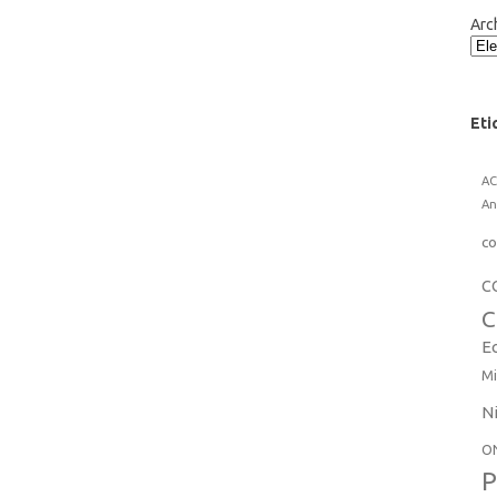
Arc
Eti
A
An
co
C
C
E
Mi
N
O
P