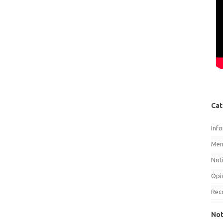
Cat
Inf
Men
Noti
Opi
Rec
Not