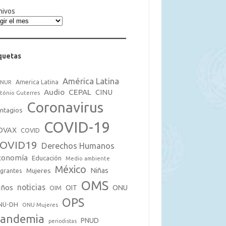
hivos
quetas
América Latina
America Latina
CNUR
Audio
CEPAL
CINU
tónio Guterres
Coronavirus
ntagios
COVID-19
OVAX
COVID
OVID19
Derechos Humanos
conomía
Educación
Medio ambiente
México
Mujeres
Niñas
grantes
OMS
noticias
iños
OIT
ONU
OIM
OPS
NU-DH
ONU Mujeres
andemia
PNUD
periodistas