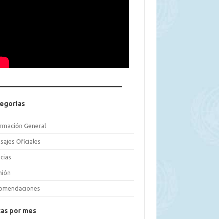
egorias
ormación General
sajes Oficiales
cias
nión
omendaciones
as por mes