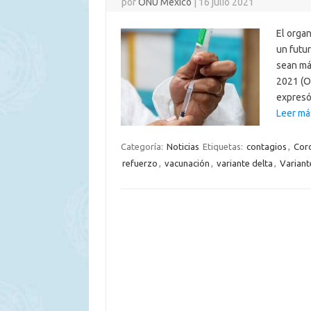
por
ONU México
|
16 julio 2021
El orga
un futu
sean más
2021 (O
expresó
Leer má
Categoría:
Noticias
Etiquetas:
contagios
,
Cor
refuerzo
,
vacunación
,
variante delta
,
Variant