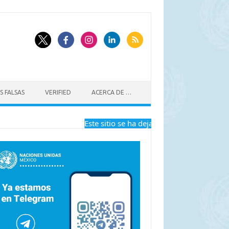
S FALSAS
VERIFIED
ACERCA DE …
Este sitio se ha dejado de actualizar a part