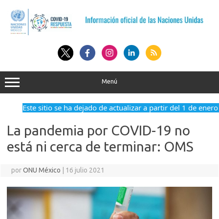
Saltar
al
contenido
Menú
Este sitio se ha dejado de actualizar a partir del 1 de enero
La pandemia por COVID-19 no
está ni cerca de terminar: OMS
por
ONU México
|
16 julio 2021