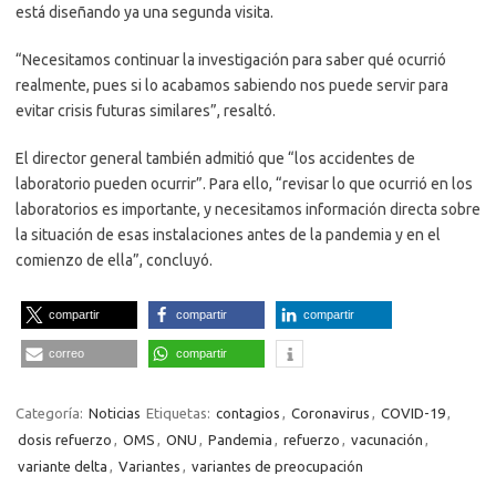
está diseñando ya una segunda visita.
“Necesitamos continuar la investigación para saber qué ocurrió
realmente, pues si lo acabamos sabiendo nos puede servir para
evitar crisis futuras similares”, resaltó.
El director general también admitió que “los accidentes de
laboratorio pueden ocurrir”. Para ello, “revisar lo que ocurrió en los
laboratorios es importante, y necesitamos información directa sobre
la situación de esas instalaciones antes de la pandemia y en el
comienzo de ella”, concluyó.
compartir
compartir
compartir
correo
compartir
Categoría:
Noticias
Etiquetas:
contagios
,
Coronavirus
,
COVID-19
,
dosis refuerzo
,
OMS
,
ONU
,
Pandemia
,
refuerzo
,
vacunación
,
variante delta
,
Variantes
,
variantes de preocupación