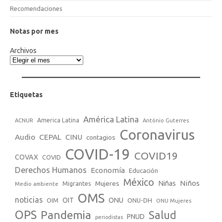
Recomendaciones
Notas por mes
Archivos
Etiquetas
América Latina
America Latina
ACNUR
António Guterres
Coronavirus
Audio
CEPAL
CINU
contagios
COVID-19
COVID19
COVAX
COVID
Derechos Humanos
Economía
Educación
México
Niños
Mujeres
Niñas
Migrantes
Medio ambiente
OMS
noticias
OIT
ONU
ONU-DH
OIM
ONU Mujeres
OPS
Pandemia
Salud
PNUD
periodistas