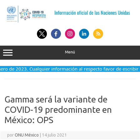
Saltar
al
contenido
Menú
enero de 2023. Cualquier información al respecto favor de escribir
Gamma será la variante de
COVID-19 predominante en
México: OPS
por
ONU México
|
14 julio 2021