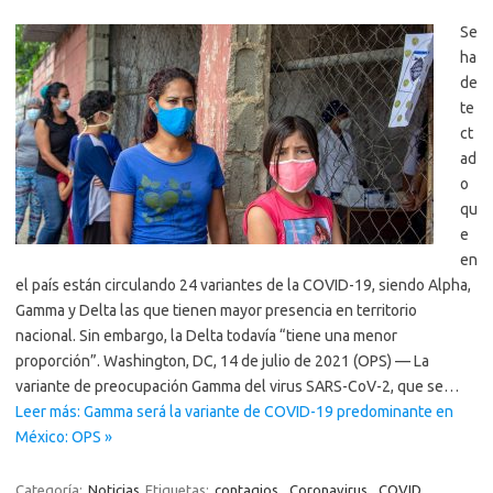
Se
ha
de
te
ct
ad
o
qu
e
en
el país están circulando 24 variantes de la COVID-19, siendo Alpha,
Gamma y Delta las que tienen mayor presencia en territorio
nacional. Sin embargo, la Delta todavía “tiene una menor
proporción”. Washington, DC, 14 de julio de 2021 (OPS) — La
variante de preocupación Gamma del virus SARS-CoV-2, que se…
Leer más: Gamma será la variante de COVID-19 predominante en
México: OPS »
Categoría:
Noticias
Etiquetas:
contagios
,
Coronavirus
,
COVID
,