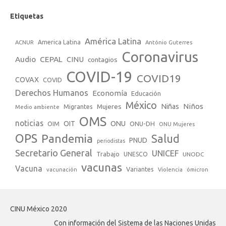
Etiquetas
América Latina
America Latina
ACNUR
António Guterres
Coronavirus
Audio
CEPAL
CINU
contagios
COVID-19
COVID19
COVAX
COVID
Derechos Humanos
Economía
Educación
México
Niños
Mujeres
Niñas
Migrantes
Medio ambiente
OMS
noticias
OIT
ONU
ONU-DH
OIM
ONU Mujeres
OPS
Pandemia
Salud
PNUD
periodistas
Secretario General
UNICEF
Trabajo
UNESCO
UNODC
vacunas
Vacuna
Variantes
vacunación
Violencia
ómicron
CINU México 2020
Con información del Sistema de las Naciones Unidas