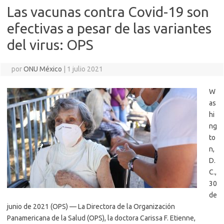
Las vacunas contra Covid-19 son
efectivas a pesar de las variantes
del virus: OPS
por
ONU México
|
1 julio 2021
W
as
hi
ng
to
n,
D.
C.,
30
de
junio de 2021 (OPS) — La Directora de la Organización
Panamericana de la Salud (OPS), la doctora Carissa F. Etienne,