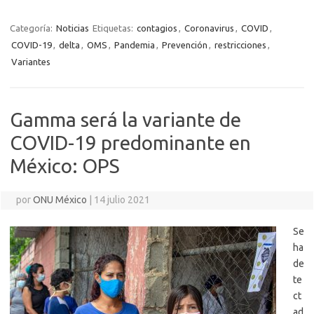
Categoría:
Noticias
Etiquetas:
contagios
,
Coronavirus
,
COVID
,
COVID-19
,
delta
,
OMS
,
Pandemia
,
Prevención
,
restricciones
,
Variantes
Gamma será la variante de
COVID-19 predominante en
México: OPS
por
ONU México
|
14 julio 2021
Se
ha
de
te
ct
ad