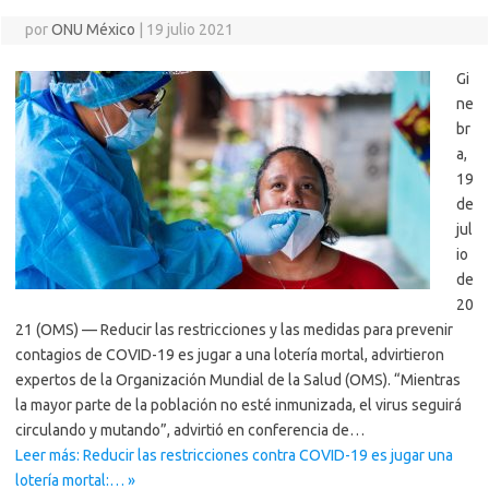
por
ONU México
|
19 julio 2021
Gi
ne
br
a,
19
de
jul
io
de
20
21 (OMS) — Reducir las restricciones y las medidas para prevenir
contagios de COVID-19 es jugar a una lotería mortal, advirtieron
expertos de la Organización Mundial de la Salud (OMS). “Mientras
la mayor parte de la población no esté inmunizada, el virus seguirá
circulando y mutando”, advirtió en conferencia de…
Leer más: Reducir las restricciones contra COVID-19 es jugar una
lotería mortal:… »