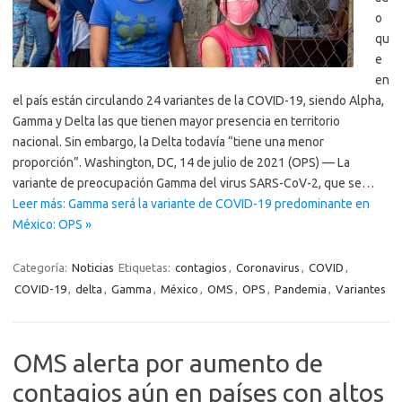
o
qu
e
en
el país están circulando 24 variantes de la COVID-19, siendo Alpha,
Gamma y Delta las que tienen mayor presencia en territorio
nacional. Sin embargo, la Delta todavía “tiene una menor
proporción”. Washington, DC, 14 de julio de 2021 (OPS) — La
variante de preocupación Gamma del virus SARS-CoV-2, que se…
Leer más: Gamma será la variante de COVID-19 predominante en
México: OPS »
Categoría:
Noticias
Etiquetas:
contagios
,
Coronavirus
,
COVID
,
COVID-19
,
delta
,
Gamma
,
México
,
OMS
,
OPS
,
Pandemia
,
Variantes
OMS alerta por aumento de
contagios aún en países con altos