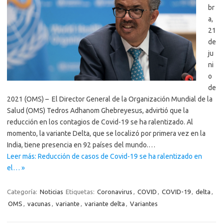
br
a,
21
de
ju
ni
o
de
2021 (OMS) – El Director General de la Organización Mundial de la
Salud (OMS) Tedros Adhanom Ghebreyesus, advirtió que la
reducción en los contagios de Covid-19 se ha ralentizado. Al
momento, la variante Delta, que se localizó por primera vez en la
India, tiene presencia en 92 países del mundo.…
Leer más: Reducción de casos de Covid-19 se ha ralentizado en
el… »
Categoría:
Noticias
Etiquetas:
Coronavirus
,
COVID
,
COVID-19
,
delta
,
OMS
,
vacunas
,
variante
,
variante delta
,
Variantes