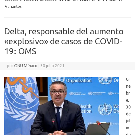
Variantes
Delta, responsable del aumento
«explosivo» de casos de COVID-
19: OMS
por
ONU México
|
30 julio 2021
Gi
ne
br
a,
30
de
jul
io
de