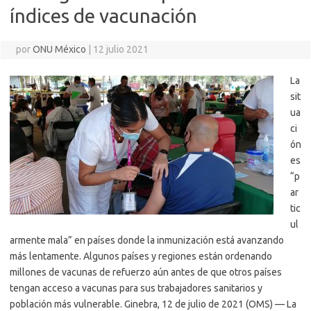
índices de vacunación
por
ONU México
|
12 julio 2021
La
sit
ua
ci
ón
es
“p
ar
tic
ul
armente mala” en países donde la inmunización está avanzando
más lentamente. Algunos países y regiones están ordenando
millones de vacunas de refuerzo aún antes de que otros países
tengan acceso a vacunas para sus trabajadores sanitarios y
población más vulnerable. Ginebra, 12 de julio de 2021 (OMS) — La