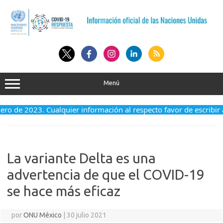
Saltar
al
contenido
Menú
o de 2023. Cualquier información al respecto favor de escribir a 
La variante Delta es una
advertencia de que el COVID-19
se hace más eficaz
por
ONU México
|
30 julio 2021