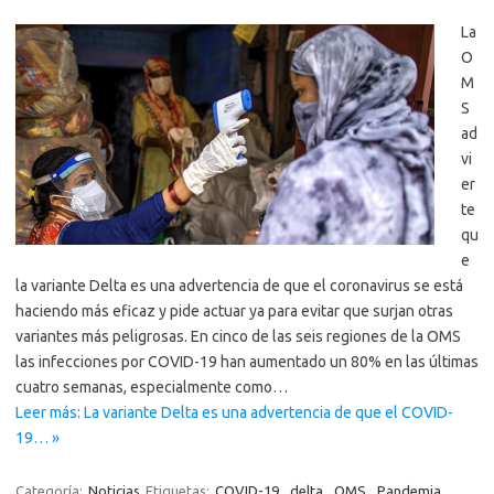
La
O
M
S
ad
vi
er
te
qu
e
la variante Delta es una advertencia de que el coronavirus se está
haciendo más eficaz y pide actuar ya para evitar que surjan otras
variantes más peligrosas. En cinco de las seis regiones de la OMS
las infecciones por COVID-19 han aumentado un 80% en las últimas
cuatro semanas, especialmente como…
Leer más: La variante Delta es una advertencia de que el COVID-
19… »
Categoría:
Noticias
Etiquetas:
COVID-19
,
delta
,
OMS
,
Pandemia
,