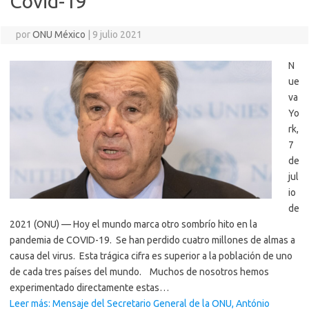
Covid-19
por
ONU México
|
9 julio 2021
N
ue
va
Yo
rk,
7
de
jul
io
de
2021 (ONU) — Hoy el mundo marca otro sombrío hito en la
pandemia de COVID-19. Se han perdido cuatro millones de almas a
causa del virus. Esta trágica cifra es superior a la población de uno
de cada tres países del mundo. Muchos de nosotros hemos
experimentado directamente estas…
Leer más: Mensaje del Secretario General de la ONU, António