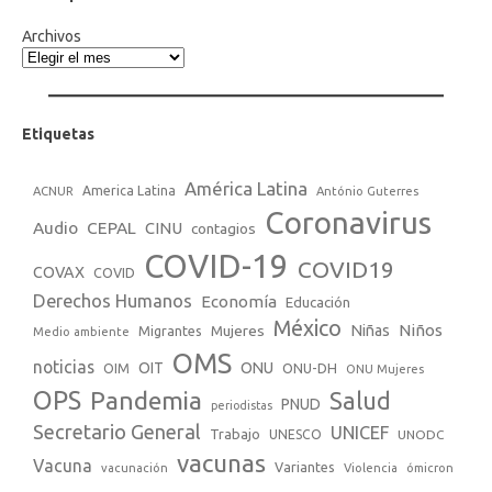
Archivos
Etiquetas
América Latina
America Latina
ACNUR
António Guterres
Coronavirus
Audio
CEPAL
CINU
contagios
COVID-19
COVID19
COVAX
COVID
Derechos Humanos
Economía
Educación
México
Niños
Mujeres
Niñas
Migrantes
Medio ambiente
OMS
noticias
OIT
ONU
ONU-DH
OIM
ONU Mujeres
OPS
Pandemia
Salud
PNUD
periodistas
Secretario General
UNICEF
Trabajo
UNESCO
UNODC
vacunas
Vacuna
Variantes
vacunación
Violencia
ómicron