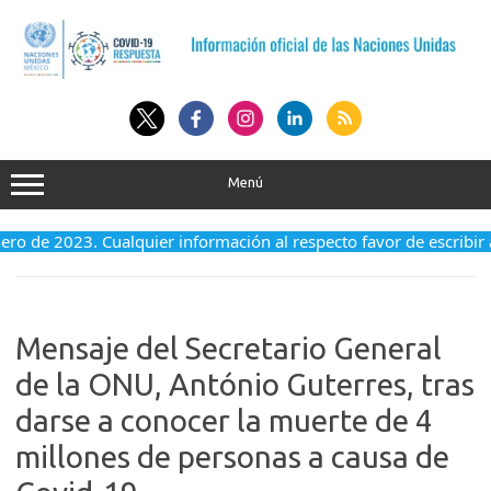
Saltar
al
contenido
Menú
enero de 2023. Cualquier información al respecto favor de escribir
Mensaje del Secretario General
de la ONU, António Guterres, tras
darse a conocer la muerte de 4
millones de personas a causa de