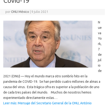
Covid-19
por
ONU México
|
9 julio 2021
N
ue
va
Yo
rk,
7
de
jul
io
de
2021 (ONU) — Hoy el mundo marca otro sombrío hito en la
pandemia de COVID-19. Se han perdido cuatro millones de almas a
causa del virus. Esta trágica cifra es superior a la población de uno
de cada tres países del mundo. Muchos de nosotros hemos
experimentado directamente estas…
Leer más: Mensaje del Secretario General de la ONU, António