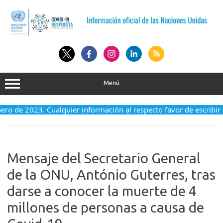
Saltar
al
contenido
Menú
enero de 2023. Cualquier información al respecto favor de escribir
Mensaje del Secretario General
de la ONU, António Guterres, tras
darse a conocer la muerte de 4
millones de personas a causa de