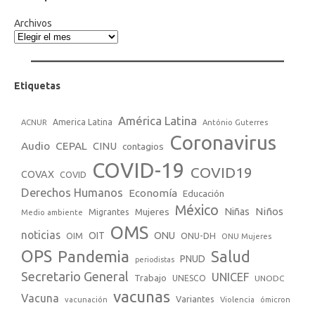
Archivos
Etiquetas
América Latina
America Latina
ACNUR
António Guterres
Coronavirus
Audio
CEPAL
CINU
contagios
COVID-19
COVID19
COVAX
COVID
Derechos Humanos
Economía
Educación
México
Niños
Mujeres
Niñas
Migrantes
Medio ambiente
OMS
noticias
OIT
ONU
ONU-DH
OIM
ONU Mujeres
OPS
Pandemia
Salud
PNUD
periodistas
Secretario General
UNICEF
Trabajo
UNESCO
UNODC
vacunas
Vacuna
Variantes
vacunación
Violencia
ómicron