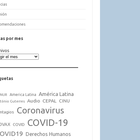
cias
nión
omendaciones
as por mes
hivos
quetas
América Latina
America Latina
CNUR
Audio
CEPAL
CINU
tónio Guterres
Coronavirus
ntagios
COVID-19
OVAX
COVID
OVID19
Derechos Humanos