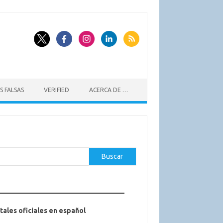
S FALSAS
VERIFIED
ACERCA DE …
car
Buscar
tales oficiales en español