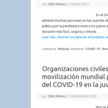
por
ONU México
|
14 junio 2021
En el Dí
advierte muchas personas no han querido de
pública por la pandemia e insta a los países
donación más fácil, segura y cómoda. …
Leer más: Jóvenes encabezan actividades or
Categoría:
Noticias
Etiquetas:
COVID-19
,
don
Organizaciones civile
movilización mundial 
del COVID-19 en la ju
por
ONU México
|
14 diciembre 2020
Hoy se 