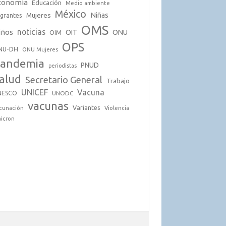
conomía
Educación
Medio ambiente
México
Mujeres
Niñas
grantes
OMS
noticias
iños
OIT
ONU
OIM
OPS
NU-DH
ONU Mujeres
andemia
PNUD
periodistas
alud
Secretario General
Trabajo
UNICEF
Vacuna
NESCO
UNODC
vacunas
Variantes
cunación
Violencia
icron