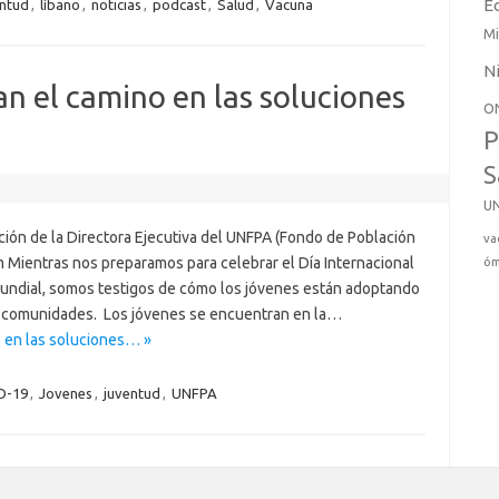
E
entud
,
líbano
,
noticias
,
podcast
,
Salud
,
Vacuna
Mi
N
ran el camino en las soluciones
O
P
S
U
ción de la Directora Ejecutiva del UNFPA (Fondo de Población
va
m Mientras nos preparamos para celebrar el Día Internacional
óm
undial, somos testigos de cómo los jóvenes están adoptando
s comunidades. Los jóvenes se encuentran en la…
o en las soluciones… »
D-19
,
Jovenes
,
juventud
,
UNFPA