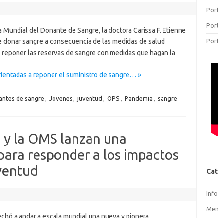
Por
Por
a Mundial del Donante de Sangre, la doctora Carissa F. Etienne
 donar sangre a consecuencia de las medidas de salud
Por
 a reponer las reservas de sangre con medidas que hagan la
ientadas a reponer el suministro de sangre… »
antes de sangre
,
Jovenes
,
juventud
,
OPS
,
Pandemia
,
sangre
s y la OMS lanzan una
para responder a los impactos
ventud
Cat
Inf
Men
echó a andar a escala mundial una nueva y pionera