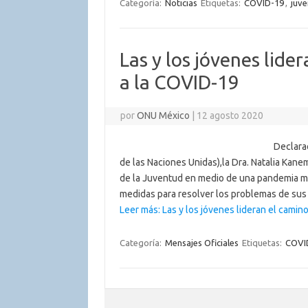
Categoría:
Noticias
Etiquetas:
COVID-19
,
juv
Las y los jóvenes lide
a la COVID-19
por
ONU México
|
12 agosto 2020
Declara
de las Naciones Unidas),la Dra. Natalia Kane
de la Juventud en medio de una pandemia m
medidas para resolver los problemas de su
Leer más: Las y los jóvenes lideran el camin
Categoría:
Mensajes Oficiales
Etiquetas:
COVI