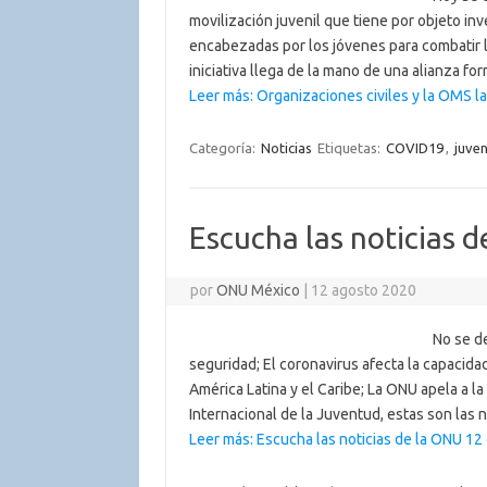
movilización juvenil que tiene por objeto inv
encabezadas por los jóvenes para combatir l
iniciativa llega de la mano de una alianza 
Leer más: Organizaciones civiles y la OMS 
Categoría:
Noticias
Etiquetas:
COVID19
,
juve
Escucha las noticias 
por
ONU México
|
12 agosto 2020
No se de
seguridad; El coronavirus afecta la capacid
América Latina y el Caribe; La ONU apela a la
Internacional de la Juventud, estas son las 
Leer más: Escucha las noticias de la ONU 12