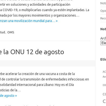
Noti
ertir en soluciones y actividades de participación
a COVID-19, o multiplicarlas cuando ya estén implantadas. La
Opi
formada por los mayores movimientos y organizaciones…
Rec
lanzan una movilización mundial para… »
Not
ntud
,
OMS
Arc
de la ONU 12 de agosto
Eti
A
be acelerar la creación de una vacuna a costa de la
An
ad de controlar la transmisión de enfermedades infecciosas en
 solidaridad internacional para Líbano: Hoy es el Día
co
noticias de la…
C
 de agosto »
C