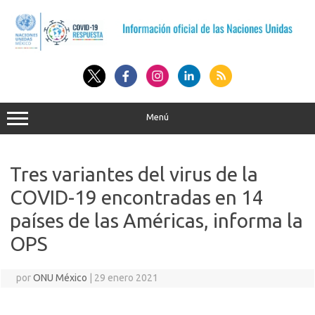
Saltar
al
contenido
Menú
Tres variantes del virus de la
COVID-19 encontradas en 14
países de las Américas, informa la
OPS
por
ONU México
|
29 enero 2021