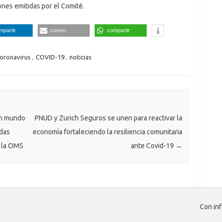
ones emitidas por el Comité.
mpartir
correo
compartir
oronavirus
,
COVID-19
,
noticias
un mundo
PNUD y Zurich Seguros se unen para reactivar la
idas
economía fortaleciendo la resiliencia comunitaria
e la OMS
ante Covid-19
→
Con inf