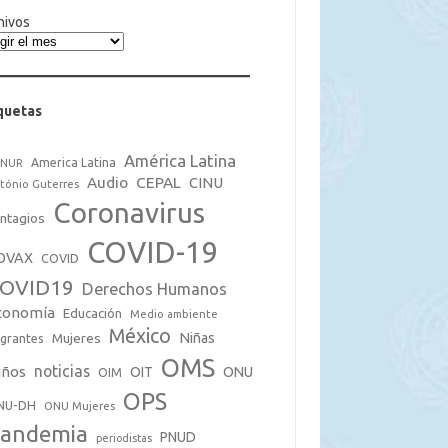
hivos
quetas
América Latina
America Latina
CNUR
Audio
CEPAL
CINU
tónio Guterres
Coronavirus
ntagios
COVID-19
OVAX
COVID
OVID19
Derechos Humanos
conomía
Educación
Medio ambiente
México
Mujeres
Niñas
grantes
OMS
noticias
iños
OIT
ONU
OIM
OPS
NU-DH
ONU Mujeres
andemia
PNUD
periodistas