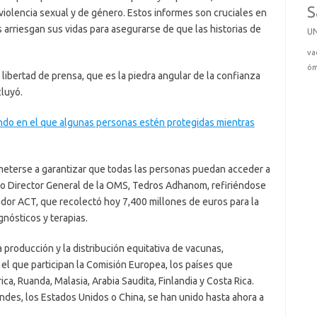
S
violencia sexual y de género. Estos informes son cruciales en
s arriesgan sus vidas para asegurarse de que las historias de
U
va
óm
libertad de prensa, que es la piedra angular de la confianza
cluyó.
do en el que algunas personas estén protegidas mientras
eterse a garantizar que todas las personas puedan acceder a
jo Director General de la OMS, Tedros Adhanom, refiriéndose
erador ACT, que recolectó hoy 7,400 millones de euros para la
gnósticos y terapias.
 producción y la distribución equitativa de vacunas,
el que participan la Comisión Europea, los países que
ca, Ruanda, Malasia, Arabia Saudita, Finlandia y Costa Rica.
des, los Estados Unidos o China, se han unido hasta ahora a