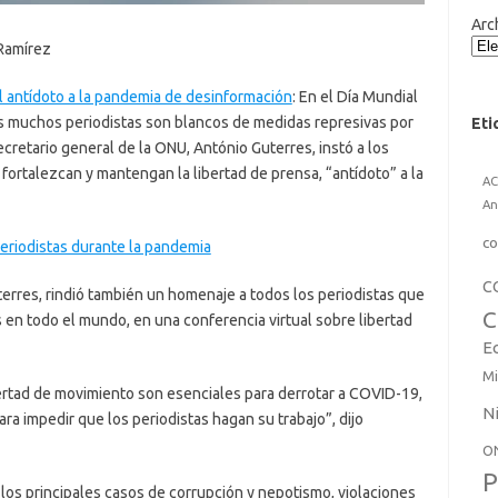
Arc
 Ramírez
el antídoto a la pandemia de desinformación
: En el Día Mundial
as muchos periodistas son blancos de medidas represivas por
Eti
ecretario general de la ONU, António Guterres, instó a los
 fortalezcan y mantengan la libertad de prensa, “antídoto” a la
A
An
co
periodistas durante la pandemia
C
terres, rindió también un homenaje a todos los periodistas que
C
s en todo el mundo, en una conferencia virtual sobre libertad
E
Mi
ibertad de movimiento son esenciales para derrotar a COVID-19,
N
a impedir que los periodistas hagan su trabajo”, dijo
O
P
los principales casos de corrupción y nepotismo, violaciones