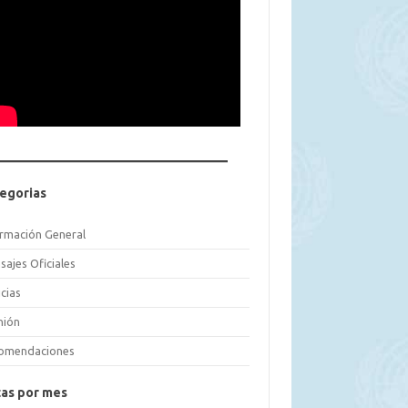
egorias
ormación General
sajes Oficiales
cias
nión
omendaciones
as por mes