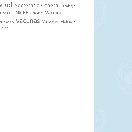
alud
Secretario General
Trabajo
UNICEF
Vacuna
NESCO
UNODC
vacunas
Variantes
cunación
Violencia
icron