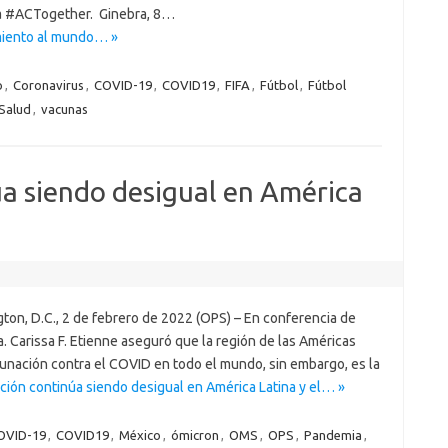
ña #ACTogether. Ginebra, 8…
amiento al mundo… »
o
,
Coronavirus
,
COVID-19
,
COVID19
,
FIFA
,
Fútbol
,
Fútbol
Salud
,
vacunas
a siendo desigual en América
ton, D.C., 2 de febrero de 2022 (OPS) – En conferencia de
a. Carissa F. Etienne aseguró que la región de las Américas
cunación contra el COVID en todo el mundo, sin embargo, es la
ción continúa siendo desigual en América Latina y el… »
OVID-19
,
COVID19
,
México
,
ómicron
,
OMS
,
OPS
,
Pandemia
,