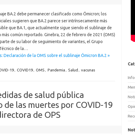
inaje BA.2 debe permanecer clasificado como Ómicron; los
niciales sugieren que BA.2 parece ser intrínsecamente más
sible que BA.1, que actualmente sigue siendo el sublinaje de
 más común reportado. Ginebra, 22 de febrero de 2021 (OMS)
parte de su labor de seguimiento de variantes, el Grupo
Técnico de la…
s: Declaración de la OMS sobre el sublinaje Ómicron BA.2 »
Cat
OVID-19
,
COVID19
,
OMS
,
Pandemia
,
Salud
,
vacunas
Inf
Men
edidas de salud pública
Noti
o de las muertes por COVID-19
Opi
 directora de OPS
Rec
Not