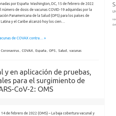
S
onadas por España Washington, DC, 15 de febrero de 2022
El número de dosis de vacunas COVID-19 adquiridas por la
U
ación Panamericana de la Salud (OPS) para los países de
va
Latina y el Caribe alcanzó hoy los cien…
óm
 vacunas de COVAX contra… »
,
Coronavirus
,
COVAX
,
España
,
OPS
,
Salud
,
vacunas
l y en aplicación de pruebas,
ales para el surgimiento de
 SARS-CoV-2: OMS
, 14 de febrero de 2022 (OMS) – La baja cobertura vacunal y