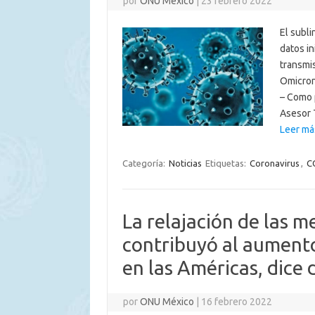
por
ONU México
|
23 febrero 2022
El subl
datos i
transmi
Omicron
– Como 
Asesor 
Leer má
Categoría:
Noticias
Etiquetas:
Coronavirus
,
C
La relajación de las m
contribuyó al aument
en las Américas, dice
por
ONU México
|
16 febrero 2022