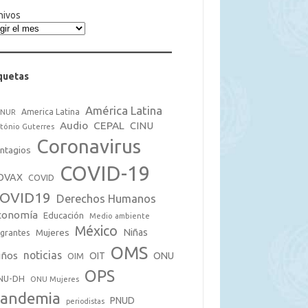
hivos
quetas
América Latina
America Latina
CNUR
Audio
CEPAL
CINU
tónio Guterres
Coronavirus
ntagios
COVID-19
OVAX
COVID
OVID19
Derechos Humanos
conomía
Educación
Medio ambiente
México
Mujeres
Niñas
grantes
OMS
noticias
iños
OIT
ONU
OIM
OPS
NU-DH
ONU Mujeres
andemia
PNUD
periodistas