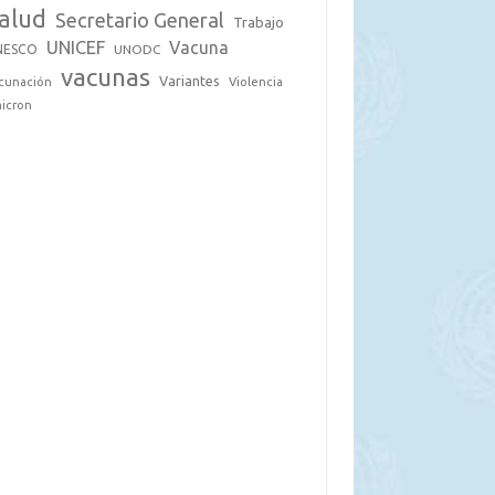
alud
Secretario General
Trabajo
UNICEF
Vacuna
NESCO
UNODC
vacunas
Variantes
cunación
Violencia
icron