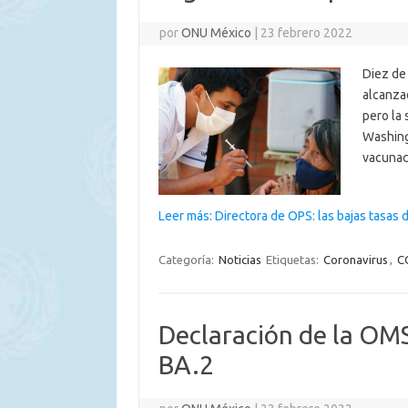
por
ONU México
|
23 febrero 2022
Diez de 
alcanza
pero la
Washing
vacunac
Leer más: Directora de OPS: las bajas tasa
Categoría:
Noticias
Etiquetas:
Coronavirus
,
C
Declaración de la OMS
BA.2