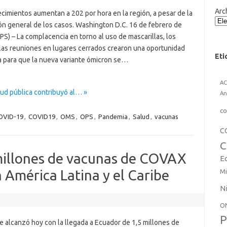
Arc
ecimientos aumentan a 202 por hora en la región, a pesar de la
ón general de los casos. Washington D.C. 16 de febrero de
S) – La complacencia en torno al uso de mascarillas, los
y las reuniones en lugares cerrados crearon una oportunidad
Eti
a para que la nueva variante ómicron se…
A
lud pública contribuyó al… »
An
co
OVID-19
,
COVID19
,
OMS
,
OPS
,
Pandemia
,
Salud
,
vacunas
C
C
millones de vacunas de COVAX
E
 América Latina y el Caribe
Mi
N
O
P
se alcanzó hoy con la llegada a Ecuador de 1,5 millones de