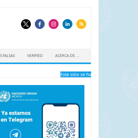
S FALSAS
VERIFIED
ACERCA DE …
Este sitio se ha dejado de actualizar a pa