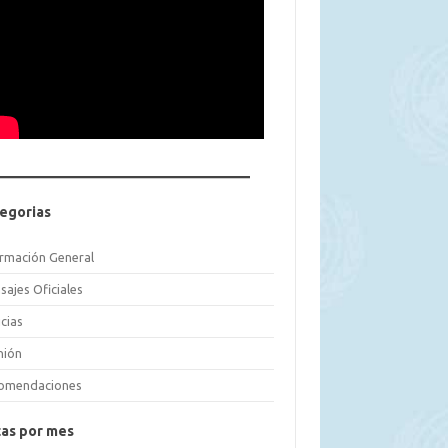
egorias
ormación General
sajes Oficiales
cias
nión
omendaciones
as por mes