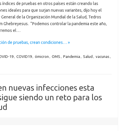
s índices de pruebas en otros países están creando las
nes ideales para que surjan nuevas variantes, dijo hoy el
r General de la Organización Mundial de la Salud, Tedros
 Ghebreyesus. “Podemos controlar la pandemia este año,
rremos el…
ación de pruebas, crean condiciones… »
OVID-19
,
COVID19
,
ómicron
,
OMS
,
Pandemia
,
Salud
,
vacunas
,
en nuevas infecciones esta
igue siendo un reto para los
lud