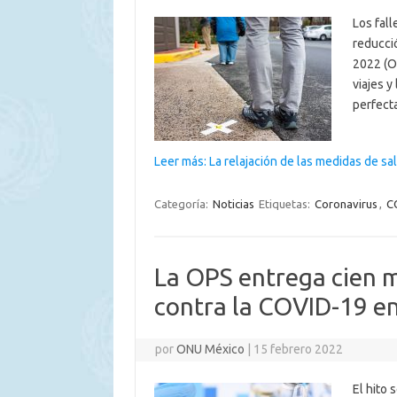
Los fall
reducci
2022 (OP
viajes 
perfect
Leer más: La relajación de las medidas de sa
Categoría:
Noticias
Etiquetas:
Coronavirus
,
C
La OPS entrega cien 
contra la COVID-19 en
por
ONU México
|
15 febrero 2022
El hito 