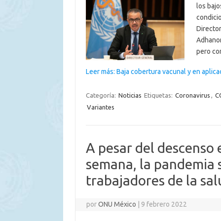
los bajo
condicio
Directo
Adhanom
pero co
Leer más: Baja cobertura vacunal y en aplic
Categoría:
Noticias
Etiquetas:
Coronavirus
,
C
Variantes
A pesar del descenso 
semana, la pandemia s
trabajadores de la sa
por
ONU México
|
9 febrero 2022